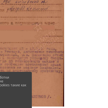
ботки
ие
okies такие как