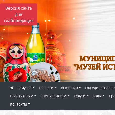
Версия сайта
для
слабовидящих
МУНИЦИП
"МУЗЕЙ ИС
О музее
Новости
Выставки
Год единства на
Посетителям
Специалистам
Услуги
Залы
Кр
Контакты