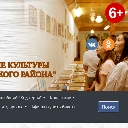
Е КУЛЬТУРЫ
КОГО РАЙОНА"
ш общий "Код героя"
Коллекции
Поиск
 и здоровье
Афиша (купить билет)