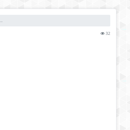
..
32