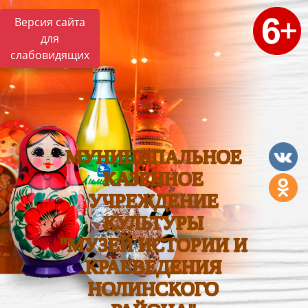
Версия сайта
для
слабовидящих
МУНИЦИПАЛЬНОЕ
КАЗЕННОЕ
УЧРЕЖДЕНИЕ
КУЛЬТУРЫ
"МУЗЕЙ ИСТОРИИ И
КРАЕВЕДЕНИЯ
НОЛИНСКОГО