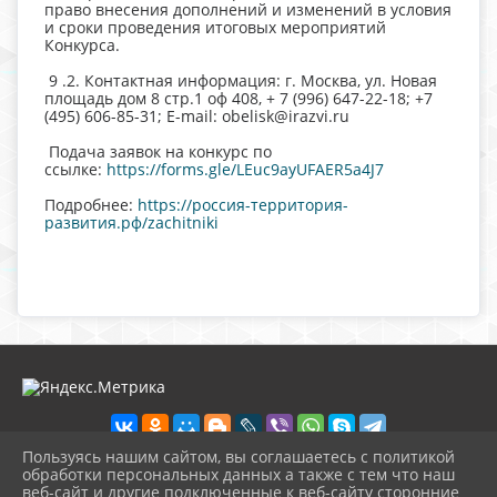
право внесения дополнений и изменений в условия
и сроки проведения итоговых мероприятий
Конкурса.
9 .2. Контактная информация: г. Москва, ул. Новая
площадь дом 8 стр.1 оф 408, + 7 (996) 647-22-18; +7
(495) 606-85-31; E-mail: obelisk@irazvi.ru
Подача заявок на конкурс по
ссылке:
https://forms.gle/LEuc9ayUFAER5a4J7
Подробнее:
https://россия-территория-
развития.рф/zachitniki
Пользуясь нашим сайтом, вы соглашаетесь с политикой
обработки персональных данных а также с тем что наш
веб-сайт и другие подключенные к веб-сайту сторонние