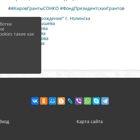
#
#КировГрантыСОНКО
#ФондПрезидентскихГрантов
НКО Фонд "Возрождение" г. Нолинска
Екатерина Конышева
ботки
Ирина Медведева
ие
Наталия Сунцова
okies такие как
Наталья Щекотова
Елена Успенская
Вход
Карта сайта