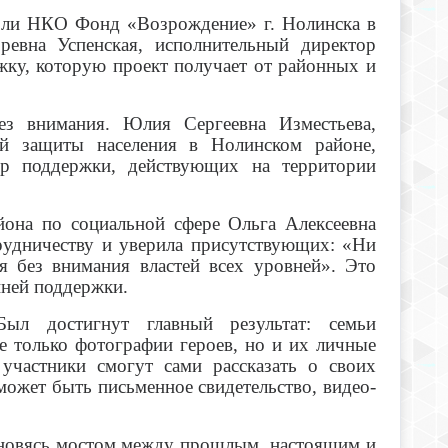
роли НКО Фонд «Возрождение» г. Нолинска в
оревна Успенская, исполнительный директор
ку, которую проект получает от районных и
ез внимания. Юлия Сергеевна Изместьева,
ой защиты населения в Нолинском районе,
ер поддержки, действующих на территории
йона по социальной сфере Ольга Алексеевна
рудничеству и уверила присутствующих: «Ни
я без внимания властей всех уровней». Это
нней поддержки.
ыл достигнут главный результат: семьи
е только фотографии героев, но и их личные
участники смогут сами рассказать о своих
может быть письменное свидетельство, видео-
ановясь мостом между прошлым, настоящим и