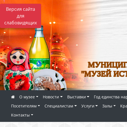
Версия сайта
для
слабовидящих
МУНИЦИП
"МУЗЕЙ ИС
О музее
Новости
Выставки
Год единства на
Посетителям
Специалистам
Услуги
Залы
Кр
Контакты