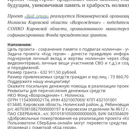
будущим, увековечивая память и храбрость нолинс
Проект
«Код героя»
реализуется Некоммерческой организа
Нолинска Кировской области «Возрождение» - победителе
СОНКО Кировской области, организованного министерс
софинансировании Фонда президентских грантов.
Напомним:
Цель проекта - сохранение памяти о подвигах нолинчан - у
Задача проекта «Код героя» - донести правдивую инфор
подчеркнув личный вклад и жертвы нолинчан через сбор
видеоинтервью, личные вещи участников СВО и т.д.) и соз
и передвижной.
Размер гранта - 632 911,50 рублей.
Размер привлекаемых средств граждан и юр.лиц - 73 860,70
Поддержите нашу инициативу!
Окажите посильную денежную помощь в реализации проек
Реквизиты для перечисления денежных средств:
НКО Фонд «Возрождение» г. Нолинска,
ОГРН 1154300002174, ИНН 4321007069/ КПП 432101001
613440, Кировская область, Нолинский район, д. Рябиновщина,
р/с 40703810827000000197 в Кировском отделении № 8612 г
ПАО СБЕРБАНКА , к/с 30101810500000000609, БИК 043304609
«Добровольные пожертвования на реализацию проекта «Ко
Пользователи СберБанк-онлайн могут перевести средства 
Игоревна) с пометкой «Код героя».