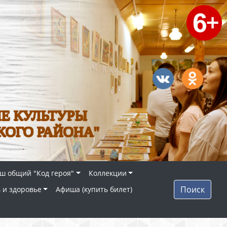
Е КУЛЬТУРЫ
КОГО РАЙОНА"
ш общий "Код героя"
Коллекции
Поиск
 и здоровье
Афиша (купить билет)