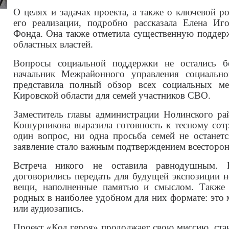
О целях и задачах проекта, а также о ключевой 
его реализации, подробно рассказала Елена Иг
Фонда. Она также отметила существенную поддерж
областных властей.
Вопросы социальной поддержки не остались б
начальник Межрайонного управления социальн
представила полный обзор всех социальных м
Кировской области для семей участников СВО.
Заместитель главы администрации Нолинского ра
Кошурникова выразила готовность к тесному сот
один вопрос, ни одна просьба семей не останетс
заявление стало важным подтверждением всесторо
Встреча никого не оставила равнодушным. Б
договорились передать для будущей экспозиции н
вещи, наполненные памятью и смыслом. Также 
родных в наиболее удобном для них формате: это 
или аудиозапись.
Проект «Код героя» продолжает свою миссию, ст