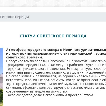
оветского периода
СТАТУИ СОВЕТСКОГО ПЕРИОДА
Атмосфера городского сквера в Нолинске удивительным 
историческим напоминанием о екатерининской периоде
советского времени.
Прогуливаясь по аллеям, невозможно не заметить классич
традициях середины XX века: фигуры рабочих - мужчины и
труд и энтузиазм целого поколения. Эти скульптуры, словн
эпохи, вызывая у одних ностальгию, а у других - искренний 
Но сквер живет и развивается, не ограничиваясь лишь ист
встретить необычные арт-объекты, которые привносят в обл
здесь представлен «механический музыкант», выполненный 
стимпанк эффектно контрастирует с классическими статуям
современным взглядом на искусство.
Такое соседство делает сквер живым пространством.