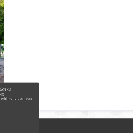
ботки
ие
okies такие как