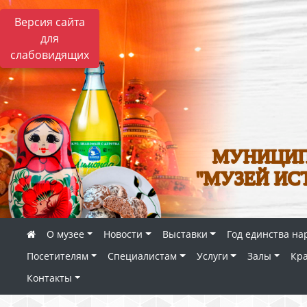
Версия сайта
для
слабовидящих
МУНИЦИП
"МУЗЕЙ ИС
О музее
Новости
Выставки
Год единства на
Посетителям
Специалистам
Услуги
Залы
Кр
Контакты