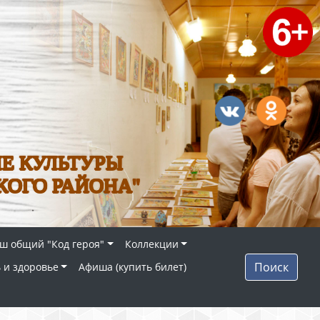
Е КУЛЬТУРЫ
КОГО РАЙОНА"
ш общий "Код героя"
Коллекции
Поиск
 и здоровье
Афиша (купить билет)