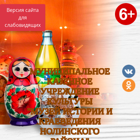
Версия сайта
для
слабовидящих
МУНИЦИПАЛЬНОЕ
КАЗЕННОЕ
УЧРЕЖДЕНИЕ
КУЛЬТУРЫ
"МУЗЕЙ ИСТОРИИ И
КРАЕВЕДЕНИЯ
НОЛИНСКОГО