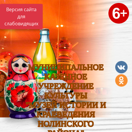
Версия сайта
для
слабовидящих
МУНИЦИПАЛЬНОЕ
КАЗЕННОЕ
УЧРЕЖДЕНИЕ
КУЛЬТУРЫ
"МУЗЕЙ ИСТОРИИ И
КРАЕВЕДЕНИЯ
НОЛИНСКОГО