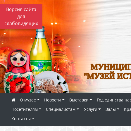
Версия сайта
для
слабовидящих
МУНИЦИП
"МУЗЕЙ ИС
О музее
Новости
Выставки
Год единства на
Посетителям
Специалистам
Услуги
Залы
Кр
Контакты