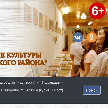
Е КУЛЬТУРЫ
КОГО РАЙОНА"
ш общий "Код героя"
Коллекции
Поиск
 и здоровье
Афиша (купить билет)