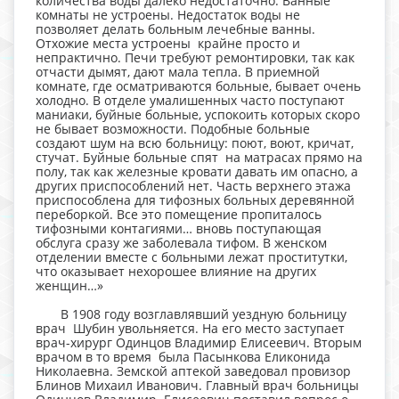
количества воды далеко недостаточно. Ванные
комнаты не устроены. Недостаток воды не
позволяет делать больным лечебные ванны.
Отхожие места устроены крайне просто и
непрактично. Печи требуют ремонтировки, так как
отчасти дымят, дают мала тепла. В приемной
комнате, где осматриваются больные, бывает очень
холодно. В отделе умалишенных часто поступают
маниаки, буйные больные, успокоить которых скоро
не бывает возможности. Подобные больные
создают шум на всю больницу: поют, воют, кричат,
стучат. Буйные больные спят на матрасах прямо на
полу, так как железные кровати давать им опасно, а
других приспособлений нет. Часть верхнего этажа
приспособлена для тифозных больных деревянной
переборкой. Все это помещение пропиталось
тифозными контагиями… вновь поступающая
обслуга сразу же заболевала тифом. В женском
отделении вместе с больными лежат проститутки,
что оказывает нехорошее влияние на других
женщин…»
В 1908 году возглавлявший уездную больницу
врач Шубин увольняется. На его место заступает
врач-хирург Одинцов Владимир Елисеевич. Вторым
врачом в то время была Пасынкова Еликонида
Николаевна. Земской аптекой заведовал провизор
Блинов Михаил Иванович. Главный врач больницы