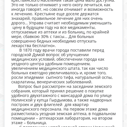
крестьянского населения такая цена мало доступна.
Это не только отнимает у него охоту лечиться, как
иногда говорят, но совсем отнимает и возможность
к лечению. Крестьяне еще доселе держатся
знахарей, правильное лечение для них очень
дорого… Управа считает необходимым уменьшить
цену в будущем году на все медикаменты,
отпускаемые из аптеки и из больниц, по крайней
мере, сбавкою 30% с таксы… Для больных
совершенно бедных необходимо отпускать
лекарства бесплатно».
В 1870 году врачи города поставили перед
городской Думой вопрос об улучшении
медицинских условий, обеспечении города как
уездного центра удобным помещением,
увеличением медицинского штата, так как число
больных ежегодно увеличивалось и, кроме того,
росли эпидемии сыпного тифа, натуральной оспы,
скарлатины, венерических заболеваний.
Вопрос был рассмотрен на заседании земского
собрания, который принял решение о покупке
удобного двухэтажного с мансардой дома по улице
Нолинской у купца Гырдымова, а также надворных
построек и двух флигелей для квартир
медицинского персонала. На первом этаже дома
разместилась уездная земская аптека, в подвальном
помещении – аптекарская лаборатория, на втором
этаже – больница.