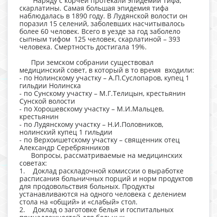
Наряду с корчей протекали эпидемии тифа,
скарлатины. Самая большая эпидемия тифа
наблюдалась в 1890 году. В Лудянской волости он
поразил 15 селений, заболевших насчитывалось
более 60 человек. Всего в уезде за год заболело
сыпным тифом 125 человек, скарлатиной – 393
человека. Смертность достигала 19%.
При земском собрании существовал
медицинский совет, в который в то время входили:
- по Нолинскому участку – А.П.Суслопаров, купец 1
гильдии Нолинска
- по Сунскому участку – М.Г.Телицын, крестьянин
Сунской волости
- по Хорошевскому участку – М.И.Мальцев,
крестьянин
- по Лудянскому участку – Н.И.Половников,
нолинский купец 1 гильдии
- по Верхоишетскому участку – священник отец
Александр Серебрянников
Вопросы, рассматриваемые на медицинских
советах:
1. Доклад раскладочной комиссии о выработке
расписания больничных порций и норм продуктов
для продовольствия больных. Продукты
устанавливаются на одного человека с делением
стола на «общий» и «слабый» стол.
2. Доклад о заготовке белья и госпитальных