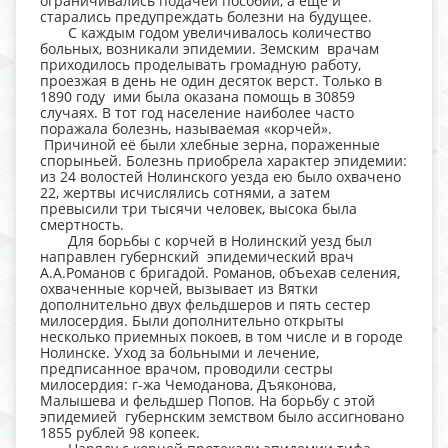
ограничивались подачей пособий, а еще и
старались предупреждать болезни на будущее.
С каждым годом увеличивалось количество
больных, возникали эпидемии. Земским врачам
приходилось проделывать громадную работу,
проезжая в день не один десяток верст. Только в
1890 году ими была оказана помощь в 30859
случаях. В тот год население наиболее часто
поражала болезнь, называемая «корчей».
Причиной её были хлебные зерна, пораженные
спорыньей. Болезнь приобрела характер эпидемии:
из 24 волостей Нолинского уезда ею было охвачено
22, жертвы исчислялись сотнями, а затем
превысили три тысячи человек, высока была
смертность.
Для борьбы с корчей в Нолинский уезд был
направлен губернский эпидемический врач
А.А.Романов с бригадой. Романов, объехав селения,
охваченные корчей, вызывает из Вятки
дополнительно двух фельдшеров и пять сестер
милосердия. Были дополнительно открыты
несколько приемных покоев, в том числе и в городе
Нолинске. Уход за больными и лечение,
предписанное врачом, проводили сестры
милосердия: г-жа Чемоданова, Дъяконова,
Малышева и фельдшер Попов. На борьбу с этой
эпидемией губернским земством было ассигновано
1855 рублей 98 копеек.