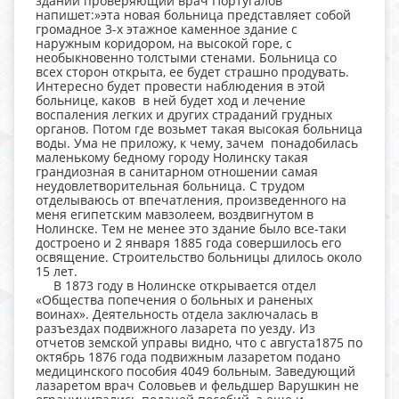
здании проверяющий врач Португалов
напишет:»эта новая больница представляет собой
громадное 3-х этажное каменное здание с
наружным коридором, на высокой горе, с
необыкновенно толстыми стенами. Больница со
всех сторон открыта, ее будет страшно продувать.
Интересно будет провести наблюдения в этой
больнице, каков в ней будет ход и лечение
воспаления легких и других страданий грудных
органов. Потом где возьмет такая высокая больница
воды. Ума не приложу, к чему, зачем понадобилась
маленькому бедному городу Нолинску такая
грандиозная в санитарном отношении самая
неудовлетворительная больница. С трудом
отделываюсь от впечатления, произведенного на
меня египетским мавзолеем, воздвигнутом в
Нолинске. Тем не менее это здание было все-таки
достроено и 2 января 1885 года совершилось его
освящение. Строительство больницы длилось около
15 лет.
В 1873 году в Нолинске открывается отдел
«Общества попечения о больных и раненых
воинах». Деятельность отдела заключалась в
разъездах подвижного лазарета по уезду. Из
отчетов земской управы видно, что с августа1875 по
октябрь 1876 года подвижным лазаретом подано
медицинского пособия 4049 больным. Заведующий
лазаретом врач Соловьев и фельдшер Варушкин не