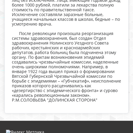
лиц без исключения. Лица, имеющие годовой доход
более 1000 рублей, платили за лекарства полную
стоимость по правительственной таксе.
Исключение составляли заразные больные,
учащиеся начальных классов в школах, бедные – по
усмотрению врача.
После революции произошла реорганизация
системы здравоохранения, был создан Отдел
здравоохранения Нолинского Уездного Совета
рабочих, крестьянских и красноармейских
депутатов, работа больниц была подчинена этому
органу. По фактам возникновения эпидемий
создавались чрезвычайные комиссии, наделенные
очень широкими полномочиями. Например, в
январе 1922 года вышел приказ о формировании
Вятской Губернской Чрезвычайной комиссии по
борьбе с эпидемиями – «Губчекатиф», неисполнение
приказов которого расценивались как
«дезертирство с эпидемического фронта» и сурово
«карались революционным законом».
Р.М.СОЛОВЬЕВА "ДОЛИНСКАЯ СТОРОНА"