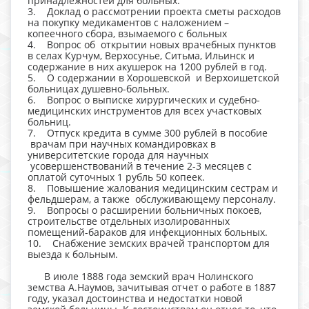
принадлежностей для больных.
3. Доклад о рассмотрении проекта сметы расходов
на покупку медикаментов с наложением –
копеечного сбора, взымаемого с больных
4. Вопрос об открытии новых врачебных пунктов
в селах Курчум, Верхосунье, Ситьма, Ильинск и
содержание в них акушерок на 1200 рублей в год.
5. О содержании в Хорошевской и Верхоишетской
больницах душевно-больных.
6. Вопрос о выписке хирургических и судебно-
медицинских инструментов для всех участковых
больниц.
7. Отпуск кредита в сумме 300 рублей в пособие
врачам при научных командировках в
университетские города для научных
усовершенствований в течение 2-3 месяцев с
оплатой суточных 1 рубль 50 копеек.
8. Повышение жалования медицинским сестрам и
фельдшерам, а также обслуживающему персоналу.
9. Вопросы о расширении больничных покоев,
строительстве отдельных изолированных
помещений-бараков для инфекционных больных.
10. Снабжение земских врачей транспортом для
выезда к больным.
В июле 1888 года земский врач Нолинского
земства А.Наумов, зачитывая отчет о работе в 1887
году, указал достоинства и недостатки новой