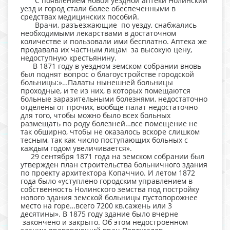
С появлением новой уездной аптеки Нолинский
уезд и город стали более обеспеченными в
средствах медицинских пособий.
Врачи, разъезжающие по уезду, снабжались
необходимыми лекарствами в достаточном
количестве и пользовали ими бесплатно. Аптека же
продавала их частным лицам за высокую цену,
недоступную крестьянину.
В 1871 году в уездном земском собрании вновь
был поднят вопрос о благоустройстве городской
больницы:»…Палаты нынешней больницы
проходные, и те из них, в которых помещаются
больные заразительными болезнями, недостаточно
отделены от прочих, вообще палат недостаточно
для того, чтобы можно было всех больных
размещать по роду болезней…все помещение не
так обширно, чтобы не оказалось вскоре слишком
тесным, так как число поступающих больных с
каждым годом увеличивается».
29 сентября 1871 года на земском собрании был
утвержден план строительства больничного здания
по проекту архитектора Копаччио. И летом 1872
года было «уступлено городским управлением в
собственность Нолинского земства под постройку
нового здания земской больницы пустопорожнее
место на горе…всего 7200 кв.сажень или 3
десятины». В 1875 году здание было вчерне
закончено и закрыто. Об этом недостроенном