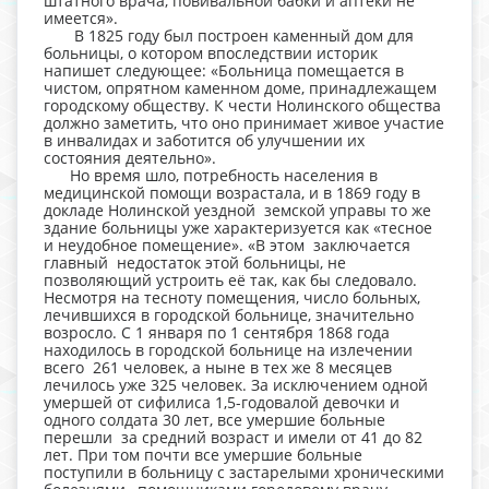
штатного врача, повивальной бабки и аптеки не
имеется».
В 1825 году был построен каменный дом для
больницы, о котором впоследствии историк
напишет следующее: «Больница помещается в
чистом, опрятном каменном доме, принадлежащем
городскому обществу. К чести Нолинского общества
должно заметить, что оно принимает живое участие
в инвалидах и заботится об улучшении их
состояния деятельно».
Но время шло, потребность населения в
медицинской помощи возрастала, и в 1869 году в
докладе Нолинской уездной земской управы то же
здание больницы уже характеризуется как «тесное
и неудобное помещение». «В этом заключается
главный недостаток этой больницы, не
позволяющий устроить её так, как бы следовало.
Несмотря на тесноту помещения, число больных,
лечившихся в городской больнице, значительно
возросло. С 1 января по 1 сентября 1868 года
находилось в городской больнице на излечении
всего 261 человек, а ныне в тех же 8 месяцев
лечилось уже 325 человек. За исключением одной
умершей от сифилиса 1,5-годовалой девочки и
одного солдата 30 лет, все умершие больные
перешли за средний возраст и имели от 41 до 82
лет. При том почти все умершие больные
поступили в больницу с застарелыми хроническими