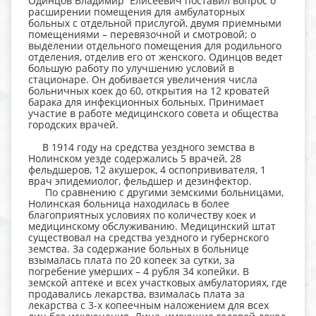
Одинцов Владимир Елисеевич поставил вопрос о
расширении помещения для амбулаторных
больных с отдельной прислугой, двумя приемными
помещениями – перевязочной и смотровой; о
выделении отдельного помещения для родильного
отделения, отделив его от женского. Одинцов ведет
большую работу по улучшению условий в
стационаре. Он добивается увеличения числа
больничных коек до 60, открытия на 12 кроватей
барака для инфекционных больных. Принимает
участие в работе медицинского совета и общества
городских врачей.
В 1914 году на средства уездного земства в
Нолинском уезде содержались 5 врачей, 28
фельдшеров, 12 акушерок, 4 оспопрививателя, 1
врач эпидемиолог, фельдшер и дезинфектор.
По сравнению с другими земскими больницами,
Нолинская больница находилась в более
благоприятных условиях по количеству коек и
медицинскому обслуживанию. Медицинский штат
существовал на средства уездного и губернского
земства. За содержание больных в больнице
взымалась плата по 20 копеек за сутки, за
погребение умерших – 4 рубля 34 копейки. В
земской аптеке и всех участковых амбулаториях, где
продавались лекарства, взималась плата за
лекарства с 3-х копеечным наложением для всех