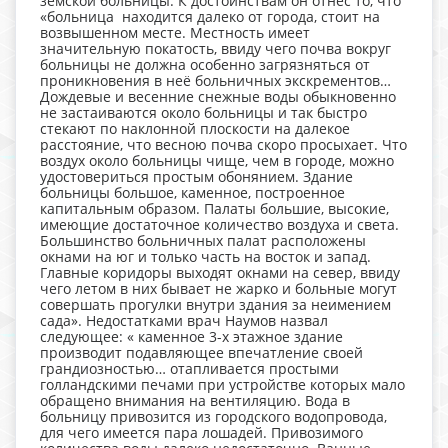
земской больницы. К достоинствам он отнес то, что
«больница находится далеко от города, стоит на
возвышенном месте. Местность имеет
значительную покатость, ввиду чего почва вокруг
больницы не должна особенно загрязняться от
проникновения в неё больничных экскрементов…
Дождевые и весенние снежные воды обыкновенно
не застаиваются около больницы и так быстро
стекают по наклонной плоскости на далекое
расстояние, что весною почва скоро просыхает. Что
воздух около больницы чище, чем в городе, можно
удостовериться простым обонянием. Здание
больницы большое, каменное, построенное
капитальным образом. Палаты большие, высокие,
имеющие достаточное количество воздуха и света.
Большинство больничных палат расположены
окнами на юг и только часть на восток и запад.
Главные коридоры выходят окнами на север, ввиду
чего летом в них бывает не жарко и больные могут
совершать прогулки внутри здания за неимением
сада». Недостатками врач Наумов назвал
следующее: « каменное 3-х этажное здание
производит подавляющее впечатление своей
грандиозностью… отапливается простыми
голландскими печами при устройстве которых мало
обращено внимания на вентиляцию. Вода в
больницу привозится из городского водопровода,
для чего имеется пара лошадей. Привозимого