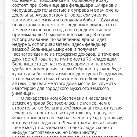
болезнями…помощниками городовому врачу
состоят при больнице два фельдшера Смирнов и
Марущак, деятельностью их управа и врач очень
довольны. Акушерством в городском участке
занимается земская и городовая бабка г. Дудкина,
по доставленным от нее сведениям видно, что в
течение нынешнего года она средним числом
принимала до 10 младенцев в месяц. В городе
оспопрививание, по заявлению врача, идет
недурно, оспопрививатель здесь фельдшер
земской больницы Смирнов и получает
вознаграждение из городских доходов. В течение
двух третей года оспа им привита 76 младенцам…
Больница эта до настоящего времени не имеет
удобного помещения… если Собранию угодно будет
купить для больницы именно дом купца Гырдымова,
то в нем можно было бы поместить больницу и
аптеку, флигели же этого дома могли бы служить
квартирою для городского мужского земского
училища».
О лекарственном обеспечении населения
земская управа беспокоилась не менее, чем о
строительстве больницы:»Земская аптека, отпуская
лекарства только за высокую таксовую цену, не
может приносить всему населению уезда ту пользу,
которую бы следовало. Лекарствами по таксовой
цене могут пользоваться только люди сколько-
нибудь состоятельные, но большинству