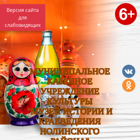
Версия сайта
для
слабовидящих
МУНИЦИПАЛЬНОЕ
КАЗЕННОЕ
УЧРЕЖДЕНИЕ
КУЛЬТУРЫ
"МУЗЕЙ ИСТОРИИ И
КРАЕВЕДЕНИЯ
НОЛИНСКОГО