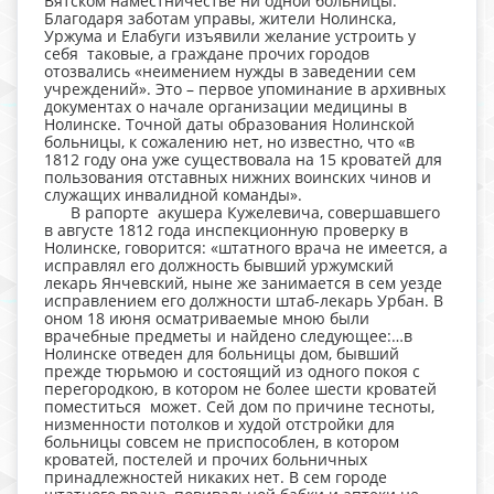
Вятском наместничестве ни одной больницы.
Благодаря заботам управы, жители Нолинска,
Уржума и Елабуги изъявили желание устроить у
себя таковые, а граждане прочих городов
отозвались «неимением нужды в заведении сем
учреждений». Это – первое упоминание в архивных
документах о начале организации медицины в
Нолинске. Точной даты образования Нолинской
больницы, к сожалению нет, но известно, что «в
1812 году она уже существовала на 15 кроватей для
пользования отставных нижних воинских чинов и
служащих инвалидной команды».
В рапорте акушера Кужелевича, совершавшего
в августе 1812 года инспекционную проверку в
Нолинске, говорится: «штатного врача не имеется, а
исправлял его должность бывший уржумский
лекарь Янчевский, ныне же занимается в сем уезде
исправлением его должности штаб-лекарь Урбан. В
оном 18 июня осматриваемые мною были
врачебные предметы и найдено следующее:…в
Нолинске отведен для больницы дом, бывший
прежде тюрьмою и состоящий из одного покоя с
перегородкою, в котором не более шести кроватей
поместиться может. Сей дом по причине тесноты,
низменности потолков и худой отстройки для
больницы совсем не приспособлен, в котором
кроватей, постелей и прочих больничных
принадлежностей никаких нет. В сем городе