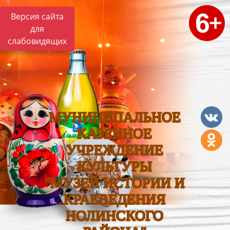
Версия сайта
для
слабовидящих
МУНИЦИПАЛЬНОЕ
КАЗЕННОЕ
УЧРЕЖДЕНИЕ
КУЛЬТУРЫ
"МУЗЕЙ ИСТОРИИ И
КРАЕВЕДЕНИЯ
НОЛИНСКОГО