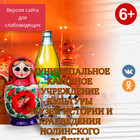
Версия сайта
для
слабовидящих
МУНИЦИПАЛЬНОЕ
КАЗЕННОЕ
УЧРЕЖДЕНИЕ
КУЛЬТУРЫ
"МУЗЕЙ ИСТОРИИ И
КРАЕВЕДЕНИЯ
НОЛИНСКОГО