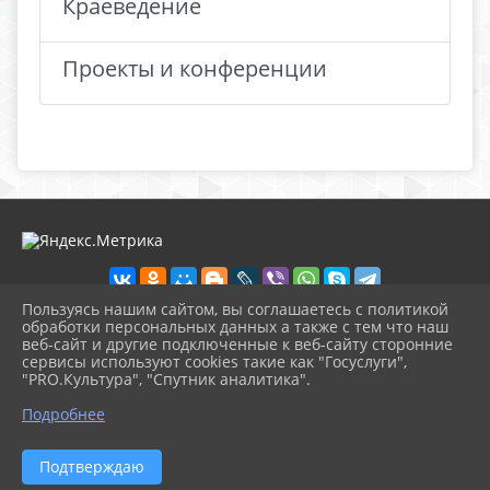
Краеведение
Проекты и конференции
Пользуясь нашим сайтом, вы соглашаетесь с политикой
обработки персональных данных а также с тем что наш
веб-сайт и другие подключенные к веб-сайту сторонние
2026 г. nolinsk-museum.ru
сервисы используют cookies такие как "Госуслуги",
Вход
"PRO.Культура", "Спутник аналитика".
Карта сайта
^
Политика обработки персональных данных
Подробнее
Сделано на KubCMS
Разработка и поддержка
Подтверждаю