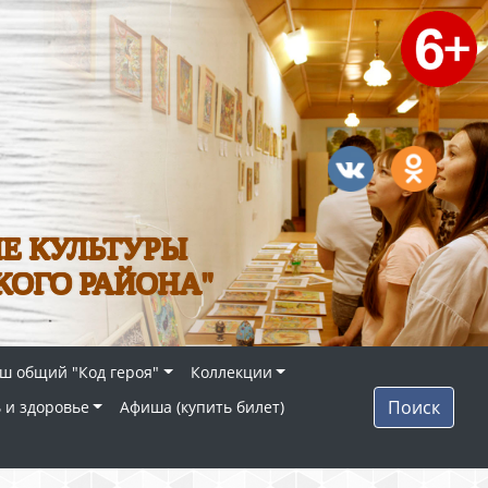
Е КУЛЬТУРЫ
КОГО РАЙОНА"
ш общий "Код героя"
Коллекции
Поиск
 и здоровье
Афиша (купить билет)