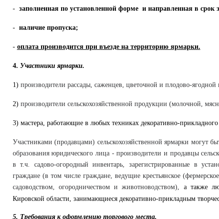
-
заполненная по установленной форме и направленная в срок з
-
наличие пропуска;
-
оплата производится при въезде на территорию ярмарки.
4.
Участники ярмарки.
1)
производители рассады, саженцев, цветочной и плодово-ягодной
2)
производители сельскохозяйственной продукции (молочной, мясно
3) мастера, работающие в любых техниках декоративно-прикладног
Участниками (продавцами) сельскохозяйственной ярмарки могут б
образования юридического лица - производители и продавцы сельс
в т.ч. садово-огородный инвентарь, зарегистрированные в уст
граждане (в том числе граждане, ведущие крестьянское (фермерско
садоводством, огородничеством и животноводством),
а также лю
Кировской области, занимающиеся декоративно-прикладным творче
5. Требования к оформлению торгового места.