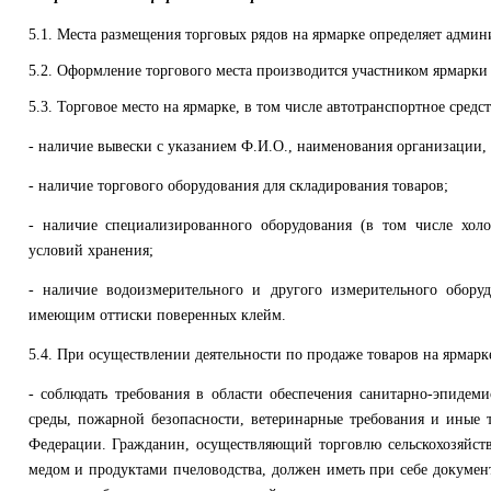
5.1. Места размещения торговых рядов на ярмарке определяет админ
5.2. Оформление торгового места производится участником ярмарки 
5.3. Торговое место на ярмарке, в том числе автотранспортное сре
- наличие вывески с указанием Ф.И.О., наименования организации, 
- наличие торгового оборудования для складирования товаров;
- наличие специализированного оборудования (в том числе хол
условий хранения;
- наличие водоизмерительного и другого измерительного обору
имеющим оттиски поверенных клейм.
5.4. При осуществлении деятельности по продаже товаров на ярмар
- соблюдать требования в области обеспечения санитарно-эпидем
среды, пожарной безопасности, ветерина­рные требования и иные 
Федерации. Гражданин, осуществляющий торговлю сельскохозяйств
медом и продуктами пчеловодства, дол­жен иметь при себе докуме