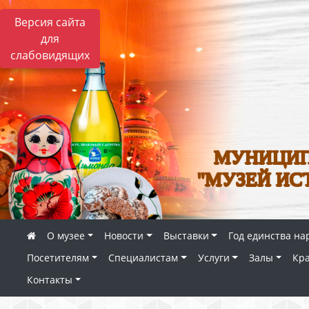
Версия сайта
для
слабовидящих
МУНИЦИП
"МУЗЕЙ ИС
О музее
Новости
Выставки
Год единства на
Посетителям
Специалистам
Услуги
Залы
Кр
Контакты