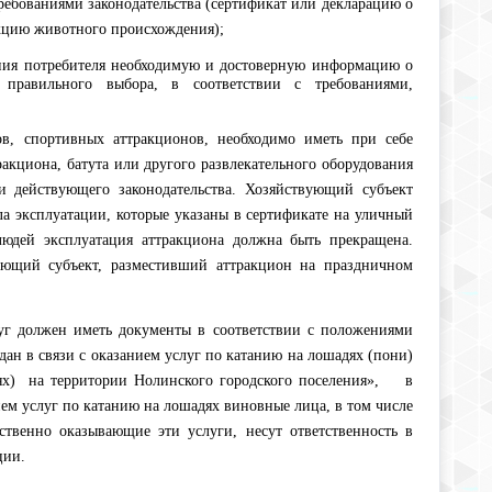
ре­бованиями законодательства (сертификат или декларацию о
кцию животного происхожде­ния);
ения потре­бителя необходимую и достоверную информацию о
 правильного выбора, в соответствии с требованиями,
в, спортивных аттракционов, необходимо иметь при себе
акциона, батута или другого развлекательного оборудования
и действующего законодательства. Хозяйствующий субъект
ла эксплуатации, которые указаны в сертификате на уличный
юдей эксплуатация аттракциона должна быть прекращена.
ующий субъект, разместивший аттракцион на праздничном
луг должен иметь документы в соответствии с положениями
ан в связи с оказанием услуг по катанию на лошадях (пони)
ях) на территории Нолинского городского поселения», в
ем услуг по катанию на лошадях виновные лица, в том числе
твенно оказывающие эти услуги, несут ответственность в
ции.