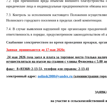
7.2. При причинении вреда объектам внешнего благоустройства
юридические лица и индивидуальные предприниматели обязаны воз
7.3. Контроль за исполнением настоящего Положения осуществля
Нолинского городского поселения в пределах своей компетенции.
7.4. В случае выявления нарушений при организации праздничной
ответственность в порядке, предусмотренном законодательством 
Снабжение электричеством во время проведения ярмарки, орга
Заявки принимаются до 17
мая 2026г.
24 мая 2026 года заезд и плата за торговое место (только на
осуществляться на въезде на стадион с улицы Федосеева с 5.00 до 
факс: 8-(83368) 2-13-51, телефон для справок: 2-13-41
электронный адрес:
nolinsk
2008@
yandex
.
ru
(администрация горо
ЗАЯВК
на участие в сельскохозяйственной