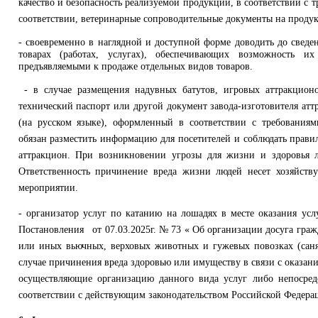
качество и безопасность реализуемой продукции, в соответствии с т
соответствии, вете­ринарные сопроводительные документы на проду
- своевременно в наглядной и доступной форме доводить до свед
товарах (работах, услугах), обеспечивающих возможность их
предъявляемыми к продаже отдельных видов товаров.
- в случае размещения надувных батутов, игровых аттракционо
технический паспорт или другой документ завода-изготовителя аттр
(на русском языке), оформленный в соответствии с требованиям
обязан разместить информацию для посетителей и соблюдать прави
аттракцион. При возникновении угрозы для жизни и здоровья л
Ответственность причинение вреда жизни людей несет хозяйств
мероприятии.
- организатор услуг по катанию на лошадях в месте оказания ус
Постановления от 07.03.2025г. № 73 « Об организации досуга гражд
или иных вьючных, верховых животных и гужевых повозках (сан
случае причинения вреда здоровью или имуществу в связи с оказани
осуществляющие организацию данного вида услуг либо непосредс
соответствии с действующим законодательством Российской Федера