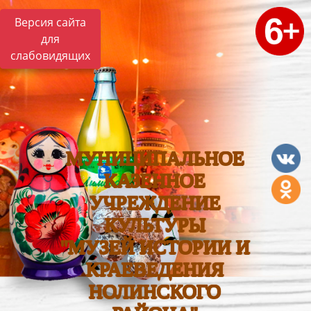
Версия сайта
для
слабовидящих
МУНИЦИПАЛЬНОЕ
КАЗЕННОЕ
УЧРЕЖДЕНИЕ
КУЛЬТУРЫ
"МУЗЕЙ ИСТОРИИ И
КРАЕВЕДЕНИЯ
НОЛИНСКОГО