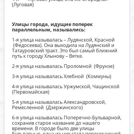
(Луговая)
Улицы города, идущие поперек
параллельным, назывались:
1-я улица называлась – Лудянской, Красной
(Федосеева). Она выходила на Лудянский и
Татауровский тракт. Это был самый ближний
путь к городу Хлынову – Вятке.
2-я улица называлась Проломной (Фрунзе)
3-я улица называлась Хлебной (Коммуны)
4-я улица называлась Уржумской, Чащинской
(Первомайская)
5-я улица называлась Александровской,
Ремесленной (Дзержинского)
6-я улица называлась Поперечно-Бульварной,
сохранив старое название до нашего
времени. В городе было две улицы
Бульварные, одна из них стала пересекающей