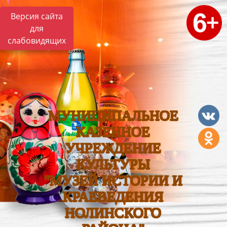
Версия сайта
для
слабовидящих
МУНИЦИПАЛЬНОЕ
КАЗЕННОЕ
УЧРЕЖДЕНИЕ
КУЛЬТУРЫ
"МУЗЕЙ ИСТОРИИ И
КРАЕВЕДЕНИЯ
НОЛИНСКОГО