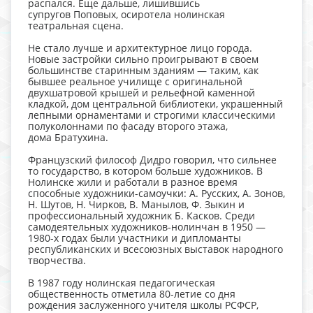
распался. Еще дальше, лишившись
супругов Поповых, осиротела нолинская
театральная сцена.
Не стало лучше и архитектурное лицо города.
Новые застройки сильно проигрывают в своем
большинстве старинным зданиям — таким, как
бывшее реальное училище с оригинальной
двухшатровой крышей и рельефной каменной
кладкой, дом центральной библиотеки, украшенный
лепными орнаментами и строгими классическими
полуколоннами по фасаду второго этажа,
дома Братухина.
Французский философ Дидро говорил, что сильнее
то государство, в котором больше художников. В
Нолинске жили и работали в разное время
способные художники-самоучки: А. Русских, А. Зонов,
Н. Шутов, Н. Чирков, В. Манылов, Ф. Зыкин и
профессиональный художник Б. Касков. Среди
самодеятельных художников-нолинчан в 1950 —
1980-х годах были участники и дипломанты
республиканских и всесоюзных выставок народного
творчества.
В 1987 году нолинская педагогическая
общественность отметила 80-летие со дня
рождения заслуженного учителя школы РСФСР,