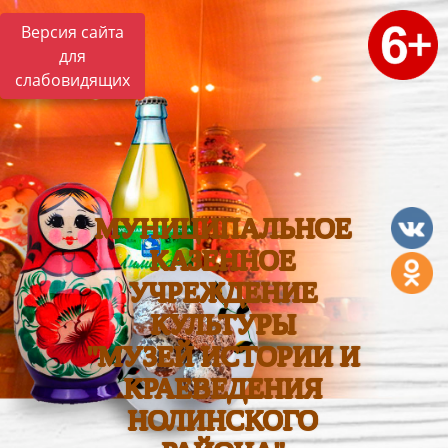
Версия сайта
для
слабовидящих
МУНИЦИПАЛЬНОЕ
КАЗЕННОЕ
УЧРЕЖДЕНИЕ
КУЛЬТУРЫ
"МУЗЕЙ ИСТОРИИ И
КРАЕВЕДЕНИЯ
НОЛИНСКОГО