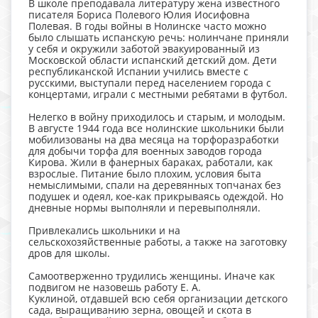
В школе преподавала литературу жена известного
писателя Бориса Полевого Юлия Иосифовна
Полевая. В годы войны в Нолинске часто можно
было слышать испанскую речь: нолинчане приняли
у себя и окружили заботой эвакуированный из
Московской области испанский детский дом. Дети
республиканской Испании учились вместе с
русскими, выступали перед населением города с
концертами, играли с местными ребятами в футбол.
Нелегко в войну приходилось и старым, и молодым.
В августе 1944 года все нолинские школьники были
мобилизованы на два месяца на торфоразработки
для добычи торфа для военных заводов города
Кирова. Жили в фанерных бараках, работали, как
взрослые. Питание было плохим, условия быта
немыслимыми, спали на деревянных топчанах без
подушек и одеял, кое-как прикрываясь одеждой. Но
дневные нормы выполняли и перевыполняли.
Привлекались школьники и на
сельскохозяйственные работы, а также на заготовку
дров для школы.
Самоотверженно трудились женщины. Иначе как
подвигом не назовешь работу Е. А.
Куклиной, отдавшей всю себя организации детского
сада, выращиванию зерна, овощей и скота в