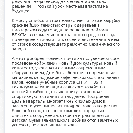
результат недальновидных волюнтаристских
решений — горький урок местным властям на
будущее.
К числу ошибок и утрат надо отнести также вырубку
красивейших тенистых старых деревьев в
пионерском саду города по решению райкома
ВЛКСМ, захламление прекрасного городского сада,
приведшее к гибели лип, сосен и лиственниц в нем
от стоков соседствующего ремонтно-механического
завода.
А что приобрел Нолинск почти за полувековой срок
послевоенной жизни? Новый Дом культуры, новый
кинотеатр, узел связи с самым современным
оборудованием, Дом быта, большие современные
магазины, молодежное кафе, несколько спортивных
залов, новые учебные корпуса СПТУ — 35 и
техникума механизации сельского хозяйства,
детский комбинат, поликлинику, автовокзал,
спортивную гостиницу и так далее. Построены
целые кварталы многоэтажных жилых домов,
засажен и уже вышел из «подросткового возраста»
большой парк, построен комплекс городских
очистных сооружений, открыта и расширяется
детская музыкальная школа, добиваются заметных
успехов две спортивные школы.