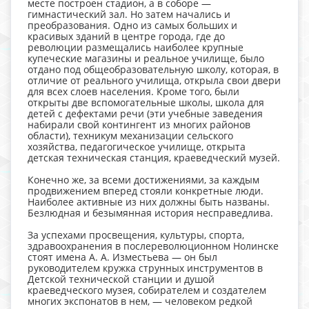
месте построен стадион, а в соборе —
гимнастический зал. Но затем начались и
преобразования. Одно из самых больших и
красивых зданий в центре города, где до
революции размещались наиболее крупные
купеческие магазины и реальное училище, было
отдано под общеобразовательную школу, которая, в
отличие от реального училища, открыла свои двери
для всех слоев населения. Кроме того, были
открыты две вспомогательные школы, школа для
детей с дефектами речи (эти учебные заведения
набирали свой контингент из многих районов
области), техникум механизации сельского
хозяйства, педагогическое училище, открыта
детская техническая станция, краеведческий музей.
Конечно же, за всеми достижениями, за каждым
продвижением вперед стояли конкретные люди.
Наиболее активные из них должны быть названы.
Безлюдная и безымянная история несправедлива.
За успехами просвещения, культуры, спорта,
здравоохранения в послереволюционном Нолинске
стоят имена А. А. Изместьева — он был
руководителем кружка струнных инструментов в
Детской технической станции и душой
краеведческого музея, собирателем и создателем
многих экспонатов в нем, — человеком редкой