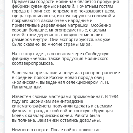
Предметом гордости нолинчан является продукция
фабрики сувенирных изделий. Почетным гостям
города в Нолинске непременно показывают цеха,
где раскрашиваются, инкрустируются соломкой и
покрываются лаком очень нарядные и
приветливые деревянные матрешки. Особенно
хороши большие, многопредметные, с целым
семейством деревянных людишек меньших
размеров внутри. Они экспортируются, как уже
было сказано, во многие страны мира.
На экспорт идет, в основном через Слободскую
фабрику «Белка», также продукция Нолинского
коопзверопромхоза.
Завоевала признание и получила распространение
в средней полосе России новая порода овец —
«нолинская», выведенная селекционером И. Н.
Панагушиным.
Известен своими мастерами промкомбинат. В 1984
году его шорникам ленинградские
кинематографисты поручили сделать к съемкам
фильма о гражданской войне конскую сбрую для
боевых кавалерийских коней. Работа была
выполнена. Заказчики остались довольны.
Немного о спорте. После войны нолинские