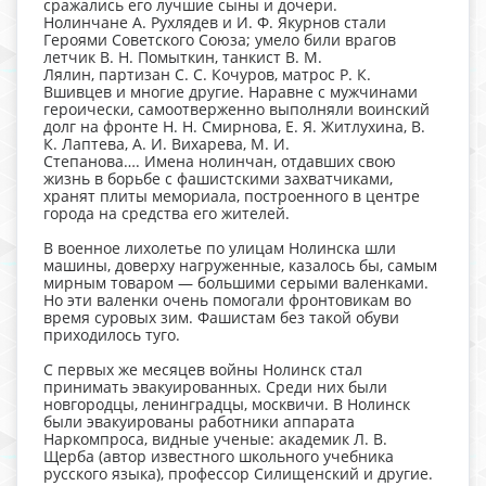
сражались его лучшие сыны и дочери.
Нолинчане А. Рухлядев и И. Ф. Якурнов стали
Героями Советского Союза; умело били врагов
летчик В. Н. Помыткин, танкист В. М.
Лялин, партизан С. С. Кочуров, матрос Р. К.
Вшивцев и многие другие. Наравне с мужчинами
героически, самоотверженно выполняли воинский
долг на фронте Н. Н. Смирнова, Е. Я. Житлухина, В.
К. Лаптева, А. И. Вихарева, М. И.
Степанова…. Имена нолинчан, отдавших свою
жизнь в борьбе с фашистскими захватчиками,
хранят плиты мемориала, построенного в центре
города на средства его жителей.
В военное лихолетье по улицам Нолинска шли
машины, доверху нагруженные, казалось бы, самым
мирным товаром — большими серыми валенками.
Но эти валенки очень помогали фронтовикам во
время суровых зим. Фашистам без такой обуви
приходилось туго.
С первых же месяцев войны Нолинск стал
принимать эвакуированных. Среди них были
новгородцы, ленинградцы, москвичи. В Нолинск
были эвакуированы работники аппарата
Наркомпроса, видные ученые: академик Л. В.
Щерба (автор известного школьного учебника
русского языка), профессор Силищенский и другие.