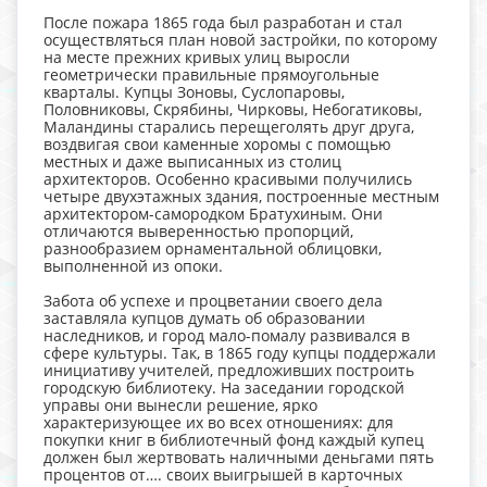
После пожара 1865 года был разработан и стал
осуществляться план новой застройки, по которому
на месте прежних кривых улиц выросли
геометрически правильные прямоугольные
кварталы. Купцы Зоновы, Суслопаровы,
Половниковы, Скрябины, Чирковы, Небогатиковы,
Маландины старались перещеголять друг друга,
воздвигая свои каменные хоромы с помощью
местных и даже выписанных из столиц
архитекторов. Особенно красивыми получились
четыре двухэтажных здания, построенные местным
архитектором-самородком Братухиным. Они
отличаются выверенностью пропорций,
разнообразием орнаментальной облицовки,
выполненной из опоки.
Забота об успехе и процветании своего дела
заставляла купцов думать об образовании
наследников, и город мало-помалу развивался в
сфере культуры. Так, в 1865 году купцы поддержали
инициативу учителей, предложивших построить
городскую библиотеку. На заседании городской
управы они вынесли решение, ярко
характеризующее их во всех отношениях: для
покупки книг в библиотечный фонд каждый купец
должен был жертвовать наличными деньгами пять
процентов от…. своих выигрышей в карточных