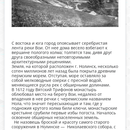
С востока и юга город опоясывает серебристая
лента реки Вои. От нее дома весело взбегают к
вершине пологого холма; толпятся там, дивя друг
друга своеобразными неповторимыми
архитектурными решениями.
Земля, на которой расположен г. Нолинск, несколько
сотен миллионов лет назад была покрыта древним
пермским морем. Отступая, море оставляло за
собой мелководные озерки с пресной водой,
меняющиеся русла рек с обширными долинами.
В 1612 году Вятский Трифонов монастырь
облюбовал место на берегу Вои, недалеко от
впадения в нее речки с черемисским названием
Нола, что значит пересыхающая и там, где у
подножия крутого холма били ключи, монастырские
крестьяне срубили первые избы погоста. Началось
освоение обширных незаселенных земель.
Не назовешь броской и красоту са­мого ста­рого
сооружения в Нолин­ске — Николаевского собора, с