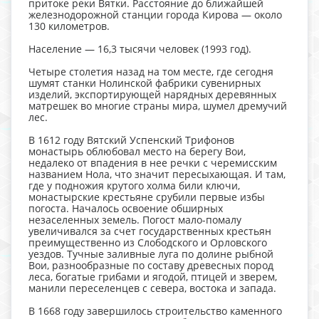
притоке реки Вятки. Расстояние до ближайшей
железнодорожной станции города Кирова — около
130 километров.
Население — 16,3 тысячи человек (1993 год).
Четыре столетия назад на том месте, где сегодня
шумят станки Нолинской фабрики сувенирных
изделий, экспортирующей нарядных деревянных
матрешек во многие страны мира, шумел дремучий
лес.
В 1612 году Вятский Успенский Трифонов
монастырь облюбовал место на берегу Вои,
недалеко от впадения в нее речки с черемисским
названием Нола, что значит пересыхающая. И там,
где у подножия крутого холма били ключи,
монастырские крестьяне срубили первые избы
погоста. Началось освоение обширных
незаселенных земель. Погост мало-помалу
увеличивался за счет государственных крестьян
преимущественно из Слободского и Орловского
уездов. Тучные заливные луга по долине рыбной
Вои, разнообразные по составу древесных пород
леса, богатые грибами и ягодой, птицей и зверем,
манили переселенцев с севера, востока и запада.
В 1668 году завершилось строительство каменного