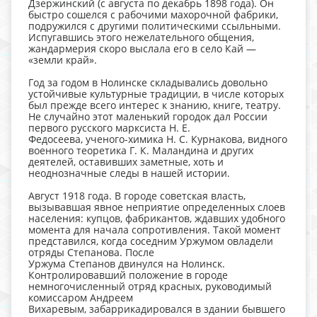
Дзержинский (с августа по декабрь 1898 года). Он
быстро сошелся с рабочими махорочной фабрики,
подружился с другими политическими ссыльными.
Испугавшись этого нежелательного общения,
жандармерия скоро выслала его в село Кай —
«земли край».
Год за годом в Нолинске складывались довольно
устойчивые культурные традиции, в числе которых
был прежде всего интерес к знанию, книге, театру.
Не случайно этот маленький городок дал России
первого русского марксиста Н. Е.
Федосеева, ученого-химика Н. С. Курнакова, видного
военного теоретика Г. К. Маландина и других
деятелей, оставивших заметные, хоть и
неоднозначные следы в нашей истории.
Август 1918 года. В городе советская власть,
вызывавшая явное неприятие определенных слоев
населения: купцов, фабрикантов, ждавших удобного
момента для начала сопротивления. Такой момент
представился, когда соседним Уржумом овладели
отряды Степанова. После
Уржума Степанов двинулся на Нолинск.
Контролировавший положение в городе
немногочисленный отряд красных, руководимый
комиссаром Андреем
Вихаревым, забаррикадировался в здании бывшего