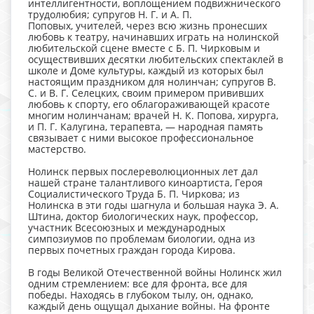
интеллигентности, воплощением подвижнического
трудолюбия; супругов Н. Г. и А. П.
Поповых, учителей, через всю жизнь пронесших
любовь к театру, начинавших играть на нолинской
любительской сцене вместе с Б. П. Чирковым и
осуществивших десятки любительских спектаклей в
школе и Доме культуры, каждый из которых был
настоящим праздником для нолинчан; супругов В.
С. и В. Г. Селецких, своим примером прививших
любовь к спорту, его облагораживающей красоте
многим нолинчанам; врачей Н. К. Попова, хирурга,
и П. Г. Калугина, терапевта, — народная память
связывает с ними высокое профессиональное
мастерство.
Нолинск первых послереволюционных лет дал
нашей стране талантливого киноартиста, Героя
Социалистического Труда Б. П. Чиркова; из
Нолинска в эти годы шагнула и большая наука Э. А.
Штина, доктор биологических наук, профессор,
участник Всесоюзных и международных
симпозиумов по проблемам биологии, одна из
первых почетных граждан города Кирова.
В годы Великой Отечественной войны Нолинск жил
одним стремлением: все для фронта, все для
победы. Находясь в глубоком тылу, он, однако,
каждый день ощущал дыхание войны. На фронте