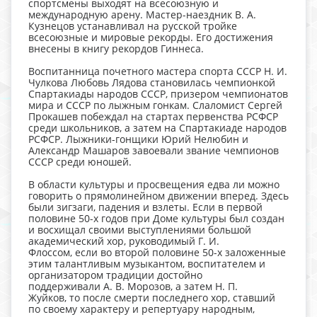
спортсмены выходят на всесоюзную и
международную арену. Мастер-наездник В. А.
Кузнецов устанавливал на русской тройке
всесоюзные и мировые рекорды. Его достижения
внесены в книгу рекордов Гиннеса.
Воспитанница почетного мастера спорта СССР Н. И.
Чулкова Любовь Лядова становилась чемпионкой
Спартакиады народов СССР, призером чемпионатов
мира и СССР по лыжным гонкам. Слаломист Сергей
Прокашев побеждал на стартах первенства РСФСР
среди школьников, а затем на Спартакиаде народов
РСФСР. Лыжники-гонщики Юрий Нелюбин и
Александр Машаров завоевали звание чемпионов
СССР среди юношей.
В области культуры и просвещения едва ли можно
говорить о прямолинейном движении вперед. Здесь
были зигзаги, падения и взлеты. Если в первой
половине 50-х годов при Доме культуры был создан
и восхищал своими выступлениями большой
академический хор, руководимый Г. И.
Флоссом, если во второй половине 50-х заложенные
этим талантливым музыкантом, воспитателем и
организатором традиции достойно
поддерживали А. В. Морозов, а затем Н. П.
Жуйков, то после смерти последнего хор, ставший
по своему характеру и репертуару народным,