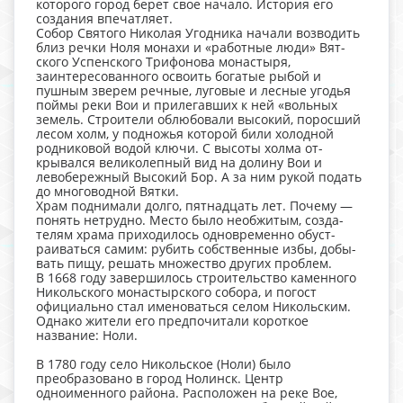
ко­торого город берет свое начало. Исто­рия его
создания впечатляет.
Собор Святого Николая Угодника на­чали воз­водить
близ речки Ноля монахи и «ра­ботные люди» Вят­
ского Успенского Трифо­нова монастыря,
заинтересованного освоить богатые ры­бой и
пушным зверем речные, луговые и лесные угодья
поймы реки Вои и приле­гав­ших к ней «вольных
земель. Строи­тели облюбовали высо­кий, порос­ший
лесом холм, у подножья кото­рой били холодной
родниковой во­дой ключи. С высоты холма от­
крывался великолепный вид на до­лину Вои и
левобережный Вы­сокий Бор. А за ним рукой подать
до мно­говодной Вятки.
Храм поднимали долго, пятнадцать лет. Почему —
понять нетрудно. Ме­сто было необжитым, созда­
телям храма приходи­лось одновременно обуст­
раиваться са­мим: рубить собственные избы, добы­
вать пищу, решать множество других про­блем.
В 1668 году завершилось строительство каменного
Никольского монастырского собора, и погост
официально стал именоваться селом Никольским.
Однако жители его предпочитали короткое
название: Ноли.
В 1780 году село Никольское (Ноли) было
преобразовано в город Нолинск. Центр
одноименного района. Расположен на реке Вое,