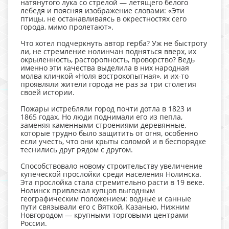
натянутого лука со стрелой — летящего белого
лебедя и поясняя изображение словами: «Эти
птицы, не останавливаясь в окрестностях сего
города, мимо пролетают».
Что хотел подчеркнуть автор герба? Уж не быстроту
ли, не стремление нолинчан подняться вверх, их
окрыленность, расторопность, проворство? Ведь
именно эти качества выделила в них народная
молва кличкой «Ноля вострокопытная», и их-то
проявляли жители города не раз за три столетия
своей истории.
Пожары истребляли город почти дотла в 1823 и
1865 годах. Но люди поднимали его из пепла,
заменяя каменными строениями деревянные,
которые трудно было защитить от огня, особенно
если учесть, что они крыты соломой и в беспорядке
теснились друг рядом с другом.
Способствовало новому строительству увеличение
купеческой прослойки среди населения Нолинска.
Эта прослойка стала стремительно расти в 19 веке.
Нолинск привлекал купцов выгодным
географическим положением: водные и санные
пути связывали его с Вяткой, Казанью, Нижним
Новгородом — крупными торговыми центрами
России.