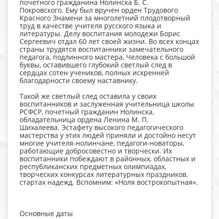
почетного гражданина Нолинска Б. С.
Покровского. Ему был вручен орден Трудового
Красного Знамени за многолетний плодотворный
труд в качестве учителя русского языка и
литературы. Делу воспитания молодежи Борис
Сергеевич отдал 60 лет своей жизни. Во всех концах
страны трудятся воспитанники замечательного
педагога, подлинного мастера, Человека с большой
буквы, оставившего глубокий светлый след в
сердцах сотен учеников, полных искренней
благодарности своему наставнику.
Такой же светлый след оставила у своих
воспитанников и заслуженная учительница школы
РСФСР, почетный гражданин Нолинска,
обладательница ордена Ленина М. П.
Шихалеева. Эстафету высокого педагогического
мастерства у этих людей приняли и достойно несут
многие учителя-нолинчане, педагоги-новаторы,
работающие добросовестно и творчески. Их
воспитанники побеждают в районных, областных и
республиканских предметных олимпиадах,
творческих конкурсах литературных праздников,
стартах надежд. Вспомним: «Ноля вострокопытная».
Основные даты