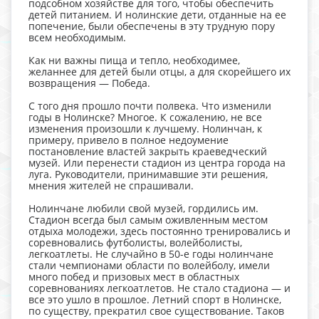
подсобном хозяйстве для того, чтобы обеспечить
детей питанием. И нолинские дети, отданные на ее
попечение, были обеспечены в эту трудную пору
всем необходимым.
Как ни важны пища и тепло, необходимее,
желаннее для детей были отцы, а для скорейшего их
возвращения — Победа.
С того дня прошло почти полвека. Что изменили
годы в Нолинске? Многое. К сожалению, не все
изменения произошли к лучшему. Нолинчан, к
примеру, привело в полное недоумение
постановление властей закрыть краеведческий
музей. Или перенести стадион из центра города на
луга. Руководители, принимавшие эти решения,
мнения жителей не спрашивали.
Нолинчане любили свой музей, гордились им.
Стадион всегда был самым оживленным местом
отдыха молодежи, здесь постоянно тренировались и
соревновались футболисты, волейболисты,
легкоатлеты. Не случайно в 50-е годы нолинчане
стали чемпионами области по волейболу, имели
много побед и призовых мест в областных
соревнованиях легкоатлетов. Не стало стадиона — и
все это ушло в прошлое. Летний спорт в Нолинске,
по существу, прекратил свое существование. Таков