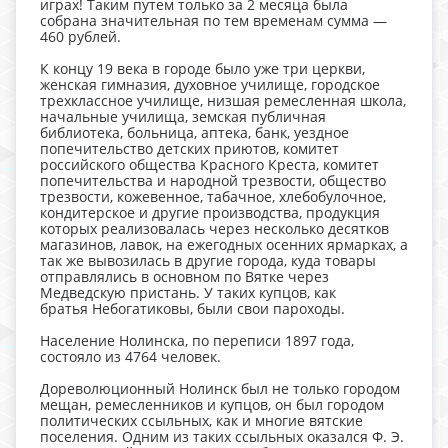
играх! Таким путем только за 2 месяца была
собрана значительная по тем временам сумма —
460 рублей.
К концу 19 века в городе было уже три церкви,
женская гимназия, духовное училище, городское
трехклассное училище, низшая ремесленная школа,
начальные училища, земская публичная
библиотека, больница, аптека, банк, уездное
попечительство детских приютов, комитет
российского общества Красного Креста, комитет
попечительства и народной трезвости, общество
трезвости, кожевенное, табачное, хлебобулочное,
кондитерское и другие производства, продукция
которых реализовалась через несколько десятков
магазинов, лавок, на ежегодных осенних ярмарках, а
так же вывозилась в другие города, куда товары
отправлялись в основном по Вятке через
Медведскую пристань. У таких купцов, как
братья Небогатиковы, были свои пароходы.
Население Нолинска, по переписи 1897 года,
состояло из 4764 человек.
Дореволюционный Нолинск был не только городом
мещан, ремесленников и купцов, он был городом
политических ссыльных, как и многие вятские
поселения. Одним из таких ссыльных оказался Ф. Э.