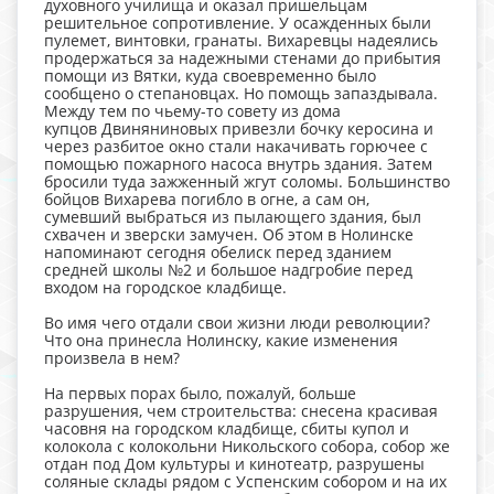
духовного училища и оказал пришельцам
решительное сопротивление. У осажденных были
пулемет, винтовки, гранаты. Вихаревцы надеялись
продержаться за надежными стенами до прибытия
помощи из Вятки, куда своевременно было
сообщено о степановцах. Но помощь запаздывала.
Между тем по чьему-то совету из дома
купцов Двиняниновых привезли бочку керосина и
через разбитое окно стали накачивать горючее с
помощью пожарного насоса внутрь здания. Затем
бросили туда зажженный жгут соломы. Большинство
бойцов Вихарева погибло в огне, а сам он,
сумевший выбраться из пылающего здания, был
схвачен и зверски замучен. Об этом в Нолинске
напоминают сегодня обелиск перед зданием
средней школы №2 и большое надгробие перед
входом на городское кладбище.
Во имя чего отдали свои жизни люди революции?
Что она принесла Нолинску, какие изменения
произвела в нем?
На первых порах было, пожалуй, больше
разрушения, чем строительства: снесена красивая
часовня на городском кладбище, сбиты купол и
колокола с колокольни Никольского собора, собор же
отдан под Дом культуры и кинотеатр, разрушены
соляные склады рядом с Успенским собором и на их