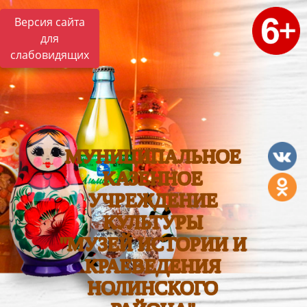
Версия сайта
для
слабовидящих
МУНИЦИПАЛЬНОЕ
КАЗЕННОЕ
УЧРЕЖДЕНИЕ
КУЛЬТУРЫ
"МУЗЕЙ ИСТОРИИ И
КРАЕВЕДЕНИЯ
НОЛИНСКОГО