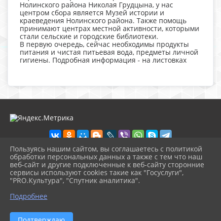
Нолинского района Николая Грудцына, у нас
центром сбора является Музей истории и
краеведения Нолинского района. Также помощь
принимают центрах местной активности, которыми
стали сельские и городские библиотеки.
В первую очередь, сейчас необходимы продукты
питания и чистая питьевая вода, предметы личной
гигиены. Подробная информация - на листовках
Пользуясь нашим сайтом, вы соглашаетесь с политикой
обработки персональных данных а также с тем что наш
веб-сайт и другие подключенные к веб-сайту сторонние
2026 г. nolinsk-museum.ru
сервисы используют cookies такие как "Госуслуги",
Вход
"PRO.Культура", "Спутник аналитика".
Карта сайта
^
Политика обработки персональных данных
Подробнее
Сделано на KubCMS
Разработка и поддержка
Подтверждаю