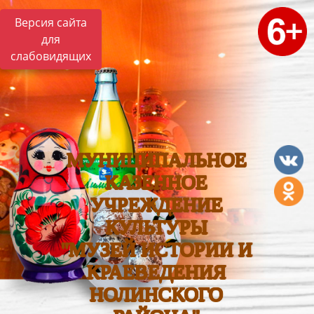
Версия сайта
для
слабовидящих
МУНИЦИПАЛЬНОЕ
КАЗЕННОЕ
УЧРЕЖДЕНИЕ
КУЛЬТУРЫ
"МУЗЕЙ ИСТОРИИ И
КРАЕВЕДЕНИЯ
НОЛИНСКОГО