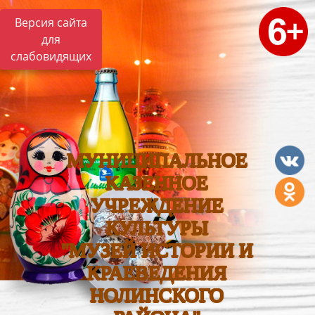
Версия сайта
для
слабовидящих
МУНИЦИПАЛЬНОЕ
КАЗЕННОЕ
УЧРЕЖДЕНИЕ
КУЛЬТУРЫ
"МУЗЕЙ ИСТОРИИ И
КРАЕВЕДЕНИЯ
НОЛИНСКОГО