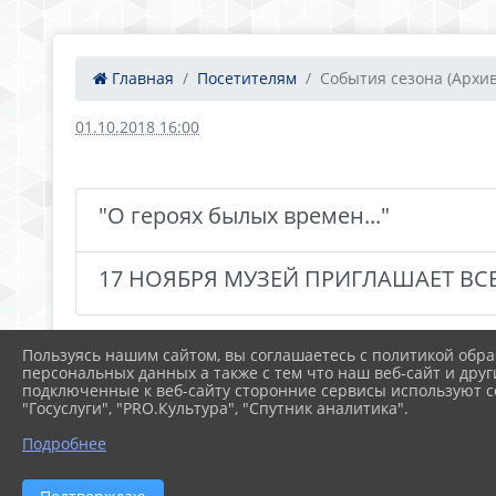
Главная
Посетителям
События сезона (Архив
01.10.2018 16:00
"О героях былых времен..."
17 НОЯБРЯ МУЗЕЙ ПРИГЛАШАЕТ ВС
Пользуясь нашим сайтом, вы соглашаетесь с политикой обра
персональных данных а также с тем что наш веб-сайт и друг
подключенные к веб-сайту сторонние сервисы используют co
"Госуслуги", "PRO.Культура", "Спутник аналитика".
Подробнее