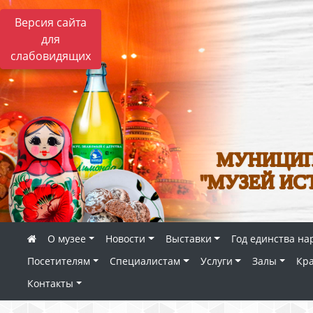
Версия сайта
для
слабовидящих
МУНИЦИП
"МУЗЕЙ ИС
О музее
Новости
Выставки
Год единства на
Посетителям
Специалистам
Услуги
Залы
Кр
Контакты