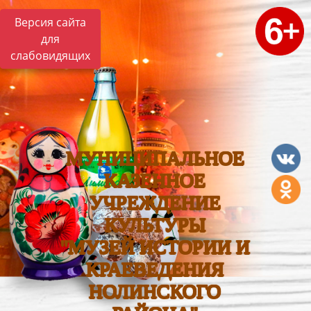
Версия сайта
для
слабовидящих
МУНИЦИПАЛЬНОЕ
КАЗЕННОЕ
УЧРЕЖДЕНИЕ
КУЛЬТУРЫ
"МУЗЕЙ ИСТОРИИ И
КРАЕВЕДЕНИЯ
НОЛИНСКОГО