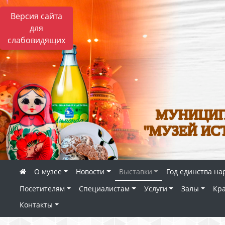
Версия сайта
для
слабовидящих
МУНИЦИП
"МУЗЕЙ ИС
О музее
Новости
Выставки
Год единства на
Посетителям
Специалистам
Услуги
Залы
Кр
Контакты