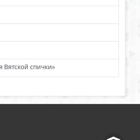
я Вятской спички»
^