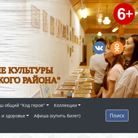
Е КУЛЬТУРЫ
КОГО РАЙОНА"
ш общий "Код героя"
Коллекции
Поиск
 и здоровье
Афиша (купить билет)