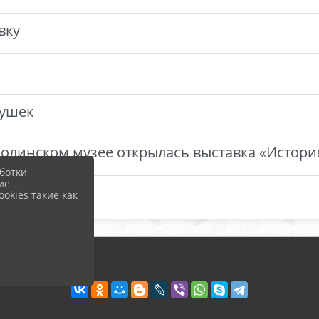
вку
рушек
олинском музее открылась выставка «Истори
ботки
ие
okies такие как