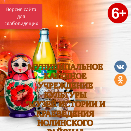
Версия сайта
для
слабовидящих
МУНИЦИПАЛЬНОЕ
КАЗЕННОЕ
УЧРЕЖДЕНИЕ
КУЛЬТУРЫ
"МУЗЕЙ ИСТОРИИ И
КРАЕВЕДЕНИЯ
НОЛИНСКОГО