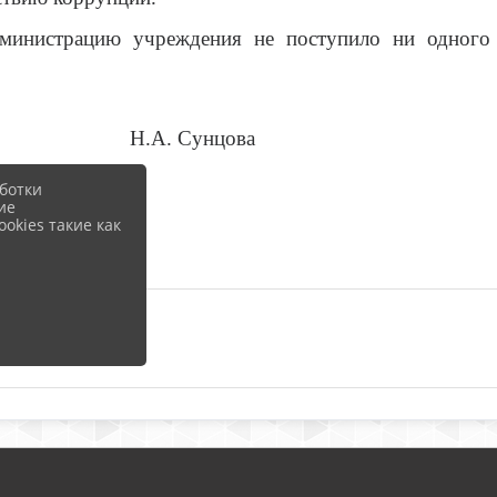
дминистрацию учреждения не поступило ни одного 
 Сунцова
ботки
ие
okies такие как