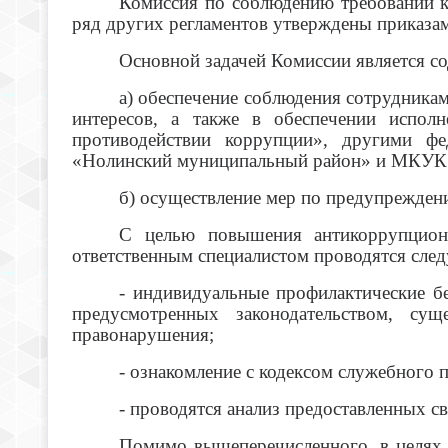
Комиссия по соблюдению требований 
ряд других регламентов утверждены приказам
Основной задачей Комиссии является со
а) обеспечение соблюдения сотрудника
интересов, а также в обеспечении испо
противодействии коррупции», другими фе
«Нолинский муниципальный район» и МКУК «
б) осуществление мер по предупрежден
С целью повышения антикоррупционн
ответственным специалистом проводятся сле
- индивидуальные профилактические б
предусмотренных законодательством, су
правонарушения;
- ознакомление с кодексом служебного
- проводятся анализ предоставленных св
Помимо вышеперечисленного, в целях 