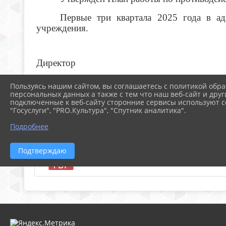
Первые три квартала 2025 года в а
учреждения.
Директор Н.А.
МКУК «Музей истории
Пользуясь нашим сайтом, вы соглашаетесь с политикой обра
персональных данных а также с тем что наш веб-сайт и друг
и краеведения Нолинского района»
подключенные к веб-сайту сторонние сервисы используют co
"Госуслуги", "PRO.Культура", "Спутник аналитика".
ФАЙЛЫ
Подробнее
Подтверждаю
Доклад по антикоррупции (134.4 KiB)