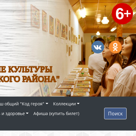
Е КУЛЬТУРЫ
КОГО РАЙОНА"
ш общий "Код героя"
Коллекции
Поиск
 и здоровье
Афиша (купить билет)