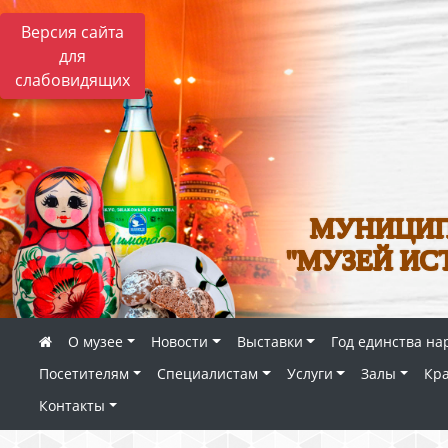
Версия сайта
для
слабовидящих
МУНИЦИП
"МУЗЕЙ ИС
О музее
Новости
Выставки
Год единства на
Посетителям
Специалистам
Услуги
Залы
Кр
Контакты