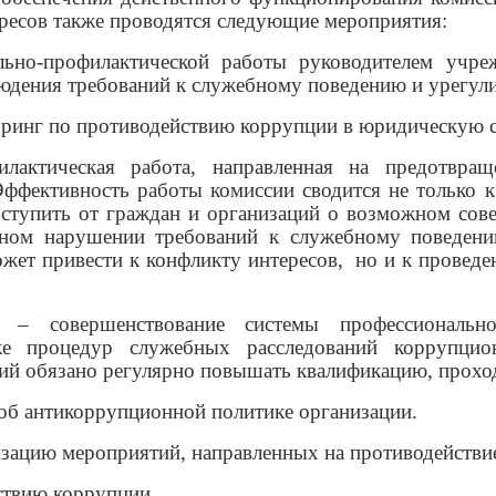
ресов также проводятся следующие мероприятия:
офилактической работы руководителем учрежд
дения требований к служебному поведению и урегули
нг по противодействию коррупции в юридическую с
актическая работа, направленная на предотвращ
ффективность работы комиссии сводится не только 
оступить от граждан и организаций о возможном сов
ином нарушении требований к служебному поведени
может привести к конфликту интересов, но и к провед
– совершенствование системы профессионально
тке процедур служебных расследований коррупцио
 обязано регулярно повышать квалификацию, проходя
об антикоррупционной политике организации.
низацию мероприятий, направленных на противодействи
ствию коррупции.