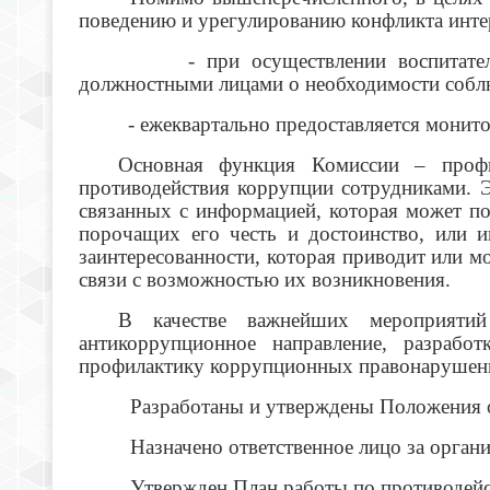
поведению и урегулированию конфликта инте
- при осуществлении воспитательно-пр
должностными лицами о необходимости соблю
- ежеквартально предоставляется монитори
Основная функция Комиссии – профил
противодействия коррупции сотрудниками. Э
связанных с информацией, которая может п
порочащих его честь и достоинство, или 
заинтересованности, которая приводит или 
связи с возможностью их возникновения.
В качестве важнейших мероприятий 
антикоррупционное направление, разрабо
профилактику коррупционных правонарушений
Разработаны и утверждены Положения 
Назначено ответственное лицо за орга
Утвержден План работы по противодей