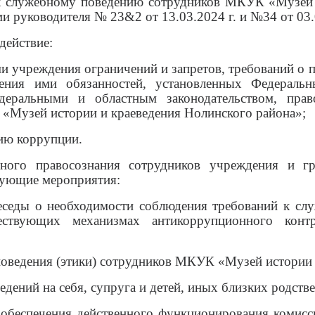
к служебному поведению сотрудников МКУК «Музей и
и руководителя № 23&2 от 13.03.2024 г. и №34 от 03.
действие:
ми учреждения ограничений и запретов, требований о
лнения ими обязанностей, установленных Федера
деральными и областным законодательством, пра
Музей истории и краеведения Нолинского района»;
ию коррупции.
ого правосознания сотрудников учреждения и гр
дующие мероприятия:
еседы о необходимости соблюдения требований к слу
ществующих механизмах антикоррупционного конт
 поведения (этики) сотрудников МКУК «Музей истории 
едений на себя, супруга и детей, иных близких родств
обеспечения действенного функционирования комис