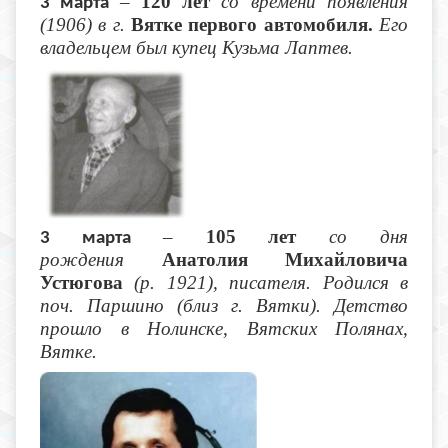
–
120 лет
со времени появления
3 марта
(1906) в г.
Вятке первого автомобиля.
Его
владельцем был купец Кузьма Лаптев.
–
105 лет
со дня
3 марта
рождения
Анатолия Михайловича
Устюгова
(р. 1921), писателя. Родился в
поч. Паршино (близ г. Вятки). Детство
прошло в Нолинске, Вятских Полянах,
Вятке.