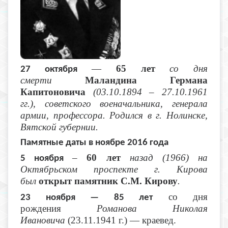
—
65 лет
со дня
27 октября
смерти
Маландина Германа
Капитоновича
(03.10.1894 – 27.10.1961
гг.), советского военачальника, генерала
армии, профессора. Родился в г. Нолинске,
Вятской губернии.
Памятные даты в ноябре 2016 года
–
60 лет
назад (1966) на
5 ноября
Октябрьском проспекте г. Кирова
был
открыт памятник С.М. Кирову
.
со дня
23 ноября — 85 лет
рождения
Романова Николая
Ивановича
(23.11.1941 г.) — краевед.