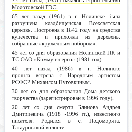
75 лет назад (1951) началось строительство
Молотовской ГЭС.
65 лет назад (1961) в г. Нолинске была
разрушена кладбищенская Всехсвятская
церковь. Построена в 1842 году на средства
купечества и прихожан из деревень,
собранные «кружечным побором».
45 лет со дня образования Нолинский ПК и
ТС ОАО «Коммунэнерго» (1981 год).
40 лет назад (1986) в г. Нолинске
прошла встреча с Народным артистом
РСФСР Михаилом Пуговкиным.
30 лет со дня образования Дома детского
творчества (зарегистрирован в 1996 году).
20 лет со дня смерти
Блинова Андрея
Дмитриевича
(1918 -1996 гг.), известного
писателя. Родился в с. Подоморята,
Татауровской волости.