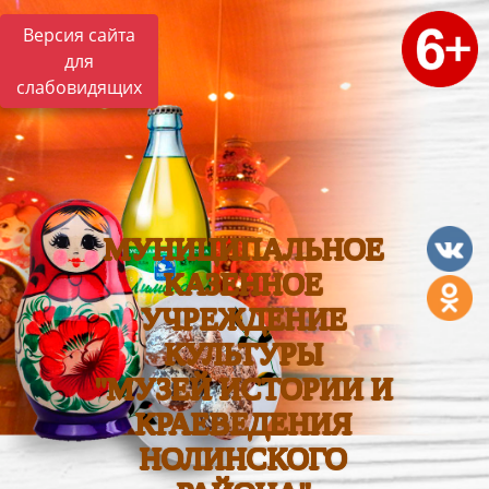
Версия сайта
для
слабовидящих
МУНИЦИПАЛЬНОЕ
КАЗЕННОЕ
УЧРЕЖДЕНИЕ
КУЛЬТУРЫ
"МУЗЕЙ ИСТОРИИ И
КРАЕВЕДЕНИЯ
НОЛИНСКОГО