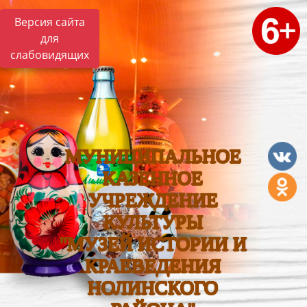
Версия сайта
для
слабовидящих
МУНИЦИПАЛЬНОЕ
КАЗЕННОЕ
УЧРЕЖДЕНИЕ
КУЛЬТУРЫ
"МУЗЕЙ ИСТОРИИ И
КРАЕВЕДЕНИЯ
НОЛИНСКОГО