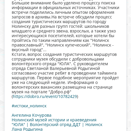
Большое внимание было уделено процессу поиска
информации в официальных источниках. Участники
встречи поделились личным опытом оформления
запросов в архивы.На встрече обсудили процесс
создания туристических маршрутов по городу
Нолинску для разных групп гостей: школьников
младшего и среднего звена, взрослых, а также узко
интересующихся посетителей, которые хотели бы
пройтись по таким направлениям как "Нолинск
православный", "Нолинск купеческий", "Нолинск -
вкусный город"...
Кстати, вопрос создания туристических маршрутов
сотрудники музея обсудили с добровольцами
волонтёрского отряда "ЮЛА". С руководителем
отряда Светланой Валерьевной Родыгиной
согласовано участие ребят в проведении тайминга
маршрутов. Первое подобное мероприятие пройдет
уже на следующей неделе. Информация о
волонтерских вакансиях размещена на странице
музея на портале "Добро.рф"
(
https://dobro.ru/event/10782429
)
#истоки_нолинск
Ангелина Кочурова
Нолинский музей истории и краеведения
"ЮЛА" | Волонтёрский отряд ДДТ | Нолинск
Лана Родыгина