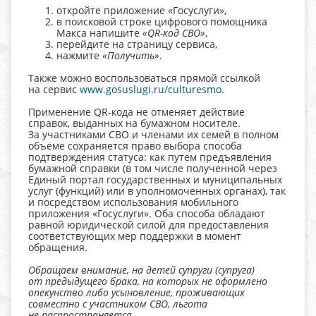
откройте приложение «Госуслуги»,
в поисковой строке цифрового помощника
Макса напишите
«QR-код СВО»
,
перейдите на страницу сервиса,
нажмите
«Получить»
.
Также можно воспользоваться прямой ссылкой
на сервис
www.gosuslugi.ru/culturesmo
.
Применение QR-кода не отменяет действие
справок, выданных на бумажном носителе.
За участниками СВО и членами их семей в полном
объеме сохраняется право выбора способа
подтверждения статуса: как путем предъявления
бумажной справки (в том числе полученной через
Единый портал государственных и муниципальных
услуг (функций) или в уполномоченных органах), так
и посредством использования мобильного
приложения «Госуслуги». Оба способа обладают
равной юридической силой для предоставления
соответствующих мер поддержки в момент
обращения.
Обращаем внимание, на детей супруги (супруга)
от предыдущего брака, на которых не оформлено
опекунство либо усыновление, проживающих
совместно с участником СВО, льгота
не распространяется.