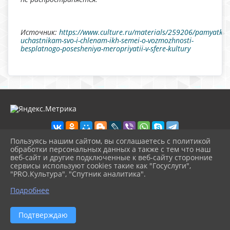
Источник:
https://www.culture.ru/materials/259206/pamyatka-
uchastnikam-svo-i-chlenam-ikh-semei-o-vozmozhnosti-
besplatnogo-posesheniya-meropriyatii-v-sfere-kultury
Пользуясь нашим сайтом, вы соглашаетесь с политикой
обработки персональных данных а также с тем что наш
веб-сайт и другие подключенные к веб-сайту сторонние
2026 г. nolinsk-museum.ru
сервисы используют cookies такие как "Госуслуги",
Вход
"PRO.Культура", "Спутник аналитика".
Карта сайта
^
Политика обработки персональных данных
Подробнее
Сделано на KubCMS
Разработка и поддержка
Подтверждаю