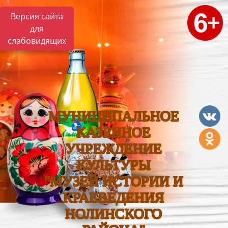
Версия сайта
для
слабовидящих
МУНИЦИПАЛЬНОЕ
КАЗЕННОЕ
УЧРЕЖДЕНИЕ
КУЛЬТУРЫ
"МУЗЕЙ ИСТОРИИ И
КРАЕВЕДЕНИЯ
НОЛИНСКОГО