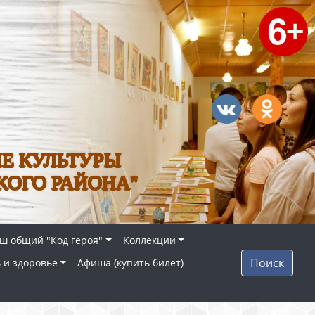
Е КУЛЬТУРЫ
КОГО РАЙОНА"
ш общий "Код героя"
Коллекции
Поиск
 и здоровье
Афиша (купить билет)