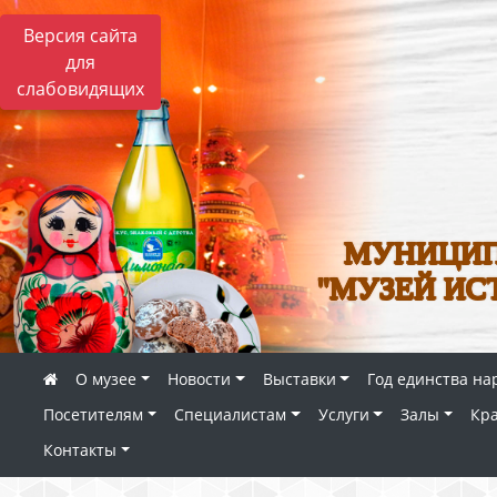
Версия сайта
для
слабовидящих
МУНИЦИП
"МУЗЕЙ ИС
О музее
Новости
Выставки
Год единства на
Посетителям
Специалистам
Услуги
Залы
Кр
Контакты