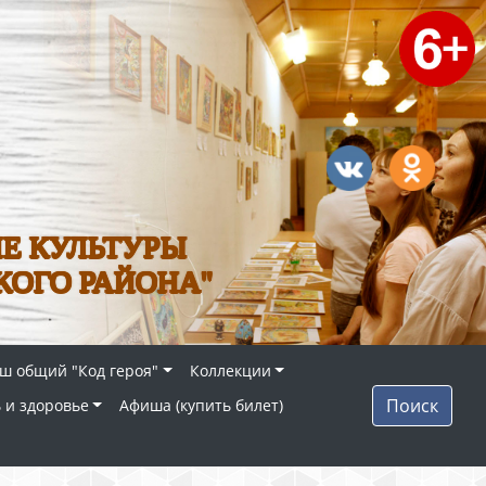
Е КУЛЬТУРЫ
КОГО РАЙОНА"
ш общий "Код героя"
Коллекции
Поиск
 и здоровье
Афиша (купить билет)