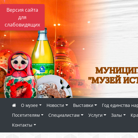
Версия сайта
для
слабовидящих
МУНИЦИП
"МУЗЕЙ ИС
О музее
Новости
Выставки
Год единства на
Посетителям
Специалистам
Услуги
Залы
Кр
Контакты