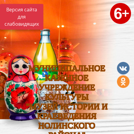
Версия сайта
для
слабовидящих
МУНИЦИПАЛЬНОЕ
КАЗЕННОЕ
УЧРЕЖДЕНИЕ
КУЛЬТУРЫ
"МУЗЕЙ ИСТОРИИ И
КРАЕВЕДЕНИЯ
НОЛИНСКОГО