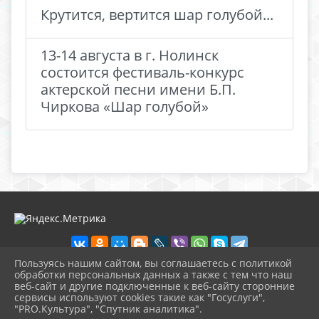
Крутится, вертится шар голубой...
13-14 августа в г. Нолинск
состоится фестиваль-конкурс
актерской песни имени Б.П.
Чиркова «Шар голубой»
Пользуясь нашим сайтом, вы соглашаетесь с политикой
обработки персональных данных а также с тем что наш
веб-сайт и другие подключенные к веб-сайту сторонние
2026 г. nolinsk-museum.ru
сервисы используют cookies такие как "Госуслуги",
Вход
"PRO.Культура", "Спутник аналитика".
Карта сайта
^