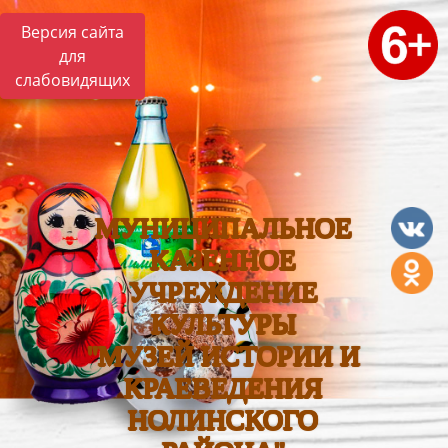
Версия сайта
для
слабовидящих
МУНИЦИПАЛЬНОЕ
КАЗЕННОЕ
УЧРЕЖДЕНИЕ
КУЛЬТУРЫ
"МУЗЕЙ ИСТОРИИ И
КРАЕВЕДЕНИЯ
НОЛИНСКОГО