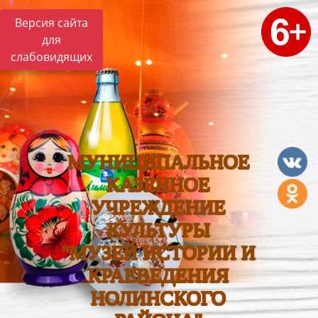
Версия сайта
для
слабовидящих
МУНИЦИПАЛЬНОЕ
КАЗЕННОЕ
УЧРЕЖДЕНИЕ
КУЛЬТУРЫ
"МУЗЕЙ ИСТОРИИ И
КРАЕВЕДЕНИЯ
НОЛИНСКОГО