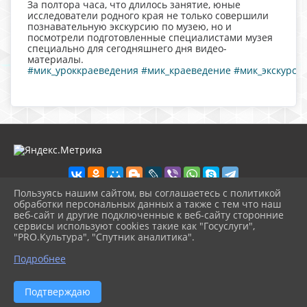
За полтора часа, что длилось занятие, юные
исследователи родного края не только совершили
познавательную экскурсию по музею, но и
посмотрели подготовленные специалистами музея
специально для сегодняшнего дня видео-
материалы.
#мик_уроккраеведения
#мик_краеведение
#мик_экскурси
Пользуясь нашим сайтом, вы соглашаетесь с политикой
обработки персональных данных а также с тем что наш
веб-сайт и другие подключенные к веб-сайту сторонние
2026 г. nolinsk-museum.ru
сервисы используют cookies такие как "Госуслуги",
Вход
"PRO.Культура", "Спутник аналитика".
Карта сайта
^
Политика обработки персональных данных
Подробнее
Сделано на KubCMS
Разработка и поддержка
Подтверждаю