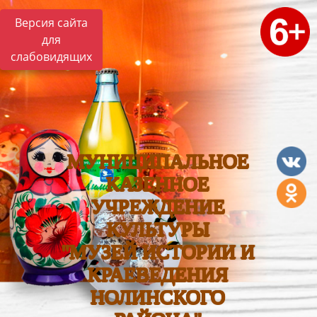
Версия сайта
для
слабовидящих
МУНИЦИПАЛЬНОЕ
КАЗЕННОЕ
УЧРЕЖДЕНИЕ
КУЛЬТУРЫ
"МУЗЕЙ ИСТОРИИ И
КРАЕВЕДЕНИЯ
НОЛИНСКОГО