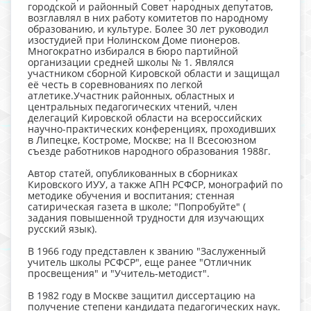
городской и районный Совет народных депутатов,
возглавлял в них работу комитетов по народному
образованию, и культуре. Более 30 лет руководил
изостудией при Нолинском Доме пионеров.
Многократно избирался в бюро партийной
организации средней школы № 1. Являлся
участником сборной Кировской области и защищал
её честь в соревнованиях по легкой
атлетике.Участник районных, областных и
центральных педагогических чтений, член
делегаций Кировской области на всероссийских
научно-практических конференциях, проходивших
в Липецке, Костроме, Москве; на II Всесоюзном
съезде работников народного образования 1988г.
Автор статей, опубликованных в сборниках
Кировского ИУУ, а также АПН РСФСР, монографий по
методике обучения и воспитания; стенная
сатирическая газета в школе; "Попробуйте" (
задания повышенной трудности для изучающих
русский язык).
В 1966 году представлен к званию "Заслуженный
учитель школы РСФСР", еще ранее "Отличник
просвещения" и "Учитель-методист".
В 1982 году в Москве защитил диссертацию на
получение степени кандидата педагогических наук.