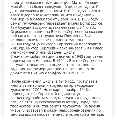
опер-уполномоченным милиции. Мать - Клавдия
Михайловна была заведующей детским садом. С
детства увлекся рисованием. В 1935 году пошел в 1
класс в деревне Михеевщина, что находилась
примерно в километре от Дворинки. В 1936 году
Семья
Путинцев
ых переезжает в село Богородское.
Там будущий художник заканчивает 2,3,4 класс.
Огромное влияние на Виктора Сергеевича оказали
пейзажи местного художника Плетенева В.Ф.,
исполненные маслом на листах фанеры.
В 1940 году отца Виктора Сергеевича переводят в
Уни, где Виктор Сергеевич заканчивает 5 и 6 класс
Унинской неполной средней школы.
С началом мобилизации и войны в 1943 году семья
переезжает в Нолинск. В 1944 г. Виктор Сергеевич
вступает в комсомол и получает ответственные
задания, например, доставить в течение суток
документ в Ситьму с грифом "СЕКРЕТНО".
После окончания школы в 1946 году поступает в
институт живописи и зодчества при Академии
художников СССР. Но вскоре в ноябре 1946 г.
переводится в Кировский пединститут.
В 1949 году работы молодого педагога и художника
посылаются на Всесоюзную выставку народного
творчества, и он становится лауреатом. За время
учебы участвовал в различных соревнованиях по
многим видам спорта: гимнастике, легкой атлетике,