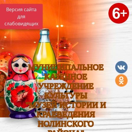
Версия сайта
для
слабовидящих
МУНИЦИПАЛЬНОЕ
КАЗЕННОЕ
УЧРЕЖДЕНИЕ
КУЛЬТУРЫ
"МУЗЕЙ ИСТОРИИ И
КРАЕВЕДЕНИЯ
НОЛИНСКОГО