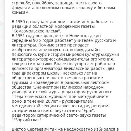
стрельбе, волейболу, защищал честь своего
факультета по лыжным гонкам, слалому и беговым
конькам.
В 1950 г. получает диплом с отличием работает в
редакции областной молодежной газеты
"Комсомольское племя".
В 1951 году возвращается в Нолинск, где до
середины 90-х годов работает учителем русского и
литературы. Помимо этого преподает
изобразительное искусство, логику, дизайн,
психологию, курс истории мировой культуры,кружки
литературно-творческий,выразительного чтения,
секцию гимнастики. Более полутора лет работал в
должности организатора внеклассной работы, два
года директором школы, несколько лет на
общественных началах отвечал за развитие
туризма и краеведения в районе, был лектором
общества "Знание"при Нолинском народном
университете культуры, редактором рукописного
"Педагогического журнала" при методкабинете
роно, в течении 20 лет - руководителем
методической секции словесности, редактором
сатирической свето- звуко газеты "Ерш",
редактором сатирической свето- звуко газеты
""Зоркий глаз".
Виктор Сергеевич так же неоднократно избирался в