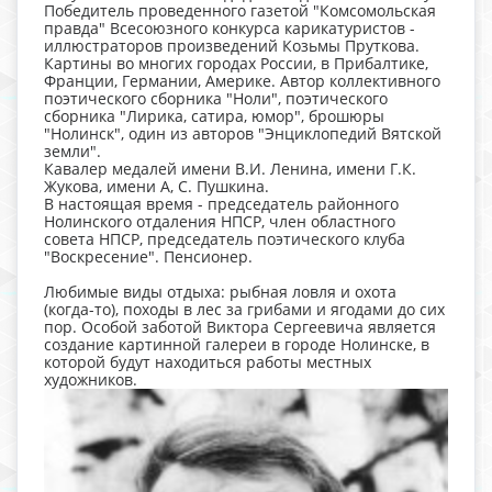
Победитель проведенного газетой "Комсомольская
правда" Всесоюзного конкурса карикатуристов -
иллюстраторов произведений Козьмы Пруткова.
Картины во многих городах России, в Прибалтике,
Франции, Германии, Америке. Автор коллективного
поэтического сборника "Ноли", поэтического
сборника "Лирика, сатира, юмор", брошюры
"Нолинск", один из авторов "Энциклопедий Вятской
земли".
Кавалер медалей имени В.И. Ленина, имени Г.К.
Жукова, имени А, С. Пушкина.
В настоящая время - председатель районного
Нолинскorо отдаления НПСР, член областного
совета НПСР, председатель поэтического клуба
"Воскресение". Пенсионер.
Любимые виды отдыха: рыбная ловля и охота
(когда-то), походы в лес за грибами и ягодами до сих
пор. Особой заботой Виктора Сергеевича является
создание картинной галереи в городе Нолинске, в
которой будут находиться работы местных
художников.