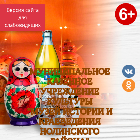
Версия сайта
для
слабовидящих
МУНИЦИПАЛЬНОЕ
КАЗЕННОЕ
УЧРЕЖДЕНИЕ
КУЛЬТУРЫ
"МУЗЕЙ ИСТОРИИ И
КРАЕВЕДЕНИЯ
НОЛИНСКОГО