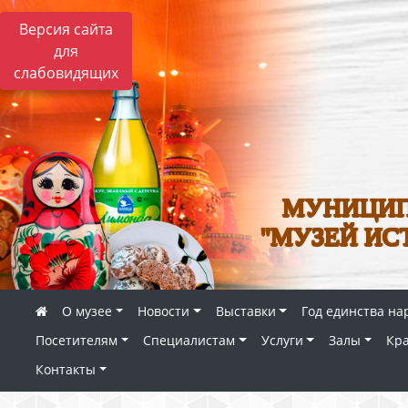
Версия сайта
для
слабовидящих
МУНИЦИП
"МУЗЕЙ ИС
О музее
Новости
Выставки
Год единства на
Посетителям
Специалистам
Услуги
Залы
Кр
Контакты