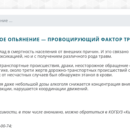
ие ...
ОЕ ОПЬЯНЕНИЕ — ПРОВОЦИРУЮЩИЙ ФАКТОР Т
ад в смертность населения от внешних причин. И это связано
ксикацией, но и с получением различного рода травм.
транспортные происшествия, драки, неосторожное обращение с 
тике, около трети жертв дорожно-транспортных происшествий 
 от несчастных случаев был обнаружен этанол в крови.
ния даже небольшой дозы алкоголя снижается концентрация вни
акции, нарушается координации движений.
исимости, в том числе анонимно, можно обратиться в КОГБУЗ «Ки
00-74;