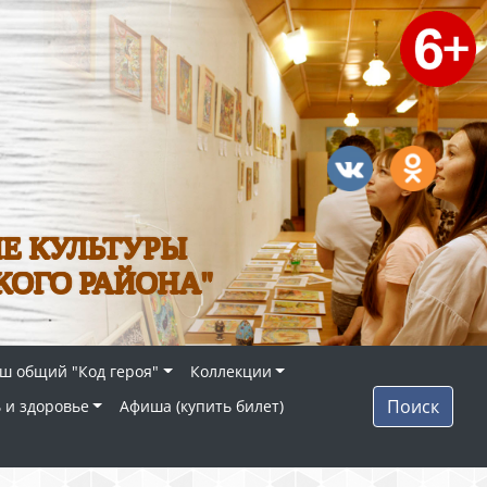
Е КУЛЬТУРЫ
КОГО РАЙОНА"
ш общий "Код героя"
Коллекции
Поиск
 и здоровье
Афиша (купить билет)