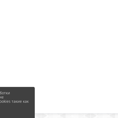
ботки
ие
okies такие как