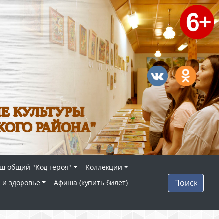
Е КУЛЬТУРЫ
КОГО РАЙОНА"
ш общий "Код героя"
Коллекции
Поиск
 и здоровье
Афиша (купить билет)