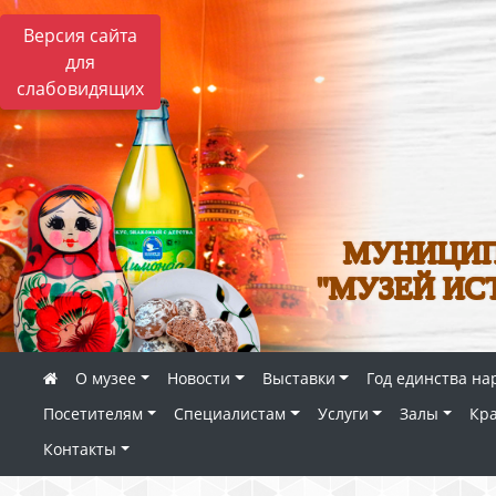
Версия сайта
для
слабовидящих
МУНИЦИП
"МУЗЕЙ ИС
О музее
Новости
Выставки
Год единства на
Посетителям
Специалистам
Услуги
Залы
Кр
Контакты