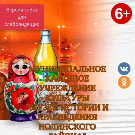
Версия сайта
для
слабовидящих
МУНИЦИПАЛЬНОЕ
КАЗЕННОЕ
УЧРЕЖДЕНИЕ
КУЛЬТУРЫ
"МУЗЕЙ ИСТОРИИ И
КРАЕВЕДЕНИЯ
НОЛИНСКОГО