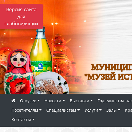
Версия сайта
для
слабовидящих
МУНИЦИП
"МУЗЕЙ ИС
О музее
Новости
Выставки
Год единства на
Посетителям
Специалистам
Услуги
Залы
Кр
Контакты