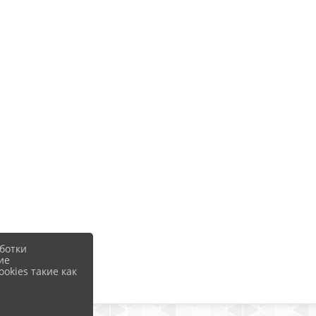
ботки
ие
okies такие как