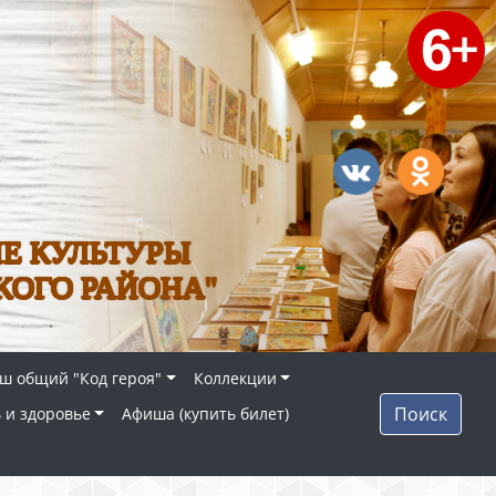
Е КУЛЬТУРЫ
КОГО РАЙОНА"
ш общий "Код героя"
Коллекции
Поиск
 и здоровье
Афиша (купить билет)