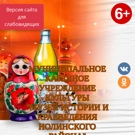
Версия сайта
для
слабовидящих
МУНИЦИПАЛЬНОЕ
КАЗЕННОЕ
УЧРЕЖДЕНИЕ
КУЛЬТУРЫ
"МУЗЕЙ ИСТОРИИ И
КРАЕВЕДЕНИЯ
НОЛИНСКОГО