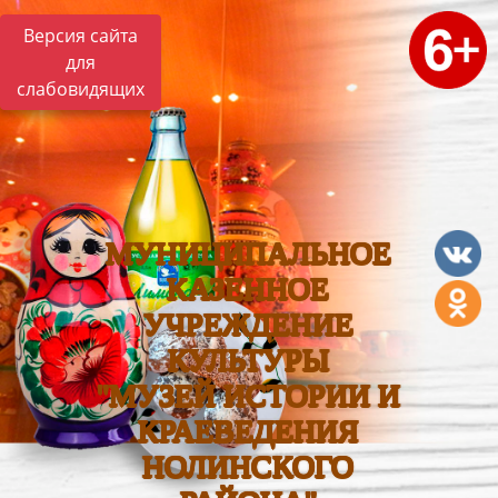
Версия сайта
для
слабовидящих
МУНИЦИПАЛЬНОЕ
КАЗЕННОЕ
УЧРЕЖДЕНИЕ
КУЛЬТУРЫ
"МУЗЕЙ ИСТОРИИ И
КРАЕВЕДЕНИЯ
НОЛИНСКОГО