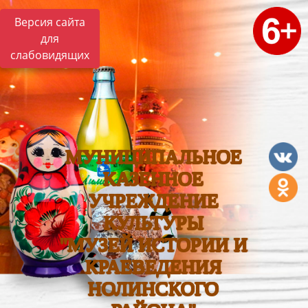
Версия сайта
для
слабовидящих
МУНИЦИПАЛЬНОЕ
КАЗЕННОЕ
УЧРЕЖДЕНИЕ
КУЛЬТУРЫ
"МУЗЕЙ ИСТОРИИ И
КРАЕВЕДЕНИЯ
НОЛИНСКОГО