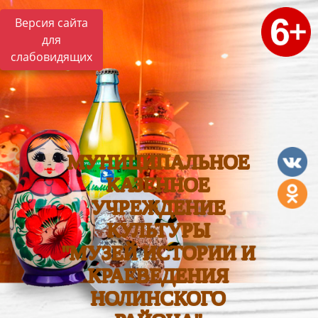
Версия сайта
для
слабовидящих
МУНИЦИПАЛЬНОЕ
КАЗЕННОЕ
УЧРЕЖДЕНИЕ
КУЛЬТУРЫ
"МУЗЕЙ ИСТОРИИ И
КРАЕВЕДЕНИЯ
НОЛИНСКОГО