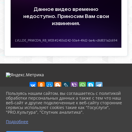
Пользуясь нашим сайтом, вы соглашаетесь с политикой
обработки персональных данных а также с тем что наш
веб-сайт и другие подключенные к веб-сайту сторонние
2026 г. nolinsk-museum.ru
сервисы используют cookies такие как "Госуслуги",
Вход
"PRO.Культура", "Спутник аналитика".
Карта сайта
^
Политика обработки персональных данных
Подробнее
Сделано на KubCMS