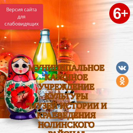
Версия сайта
для
слабовидящих
МУНИЦИПАЛЬНОЕ
КАЗЕННОЕ
УЧРЕЖДЕНИЕ
КУЛЬТУРЫ
"МУЗЕЙ ИСТОРИИ И
КРАЕВЕДЕНИЯ
НОЛИНСКОГО