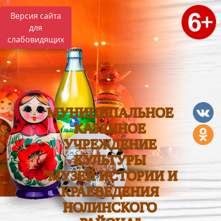
Версия сайта
для
слабовидящих
МУНИЦИПАЛЬНОЕ
КАЗЕННОЕ
УЧРЕЖДЕНИЕ
КУЛЬТУРЫ
"МУЗЕЙ ИСТОРИИ И
КРАЕВЕДЕНИЯ
НОЛИНСКОГО