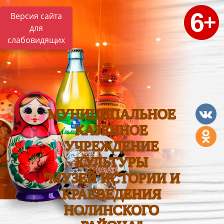
Версия сайта
для
слабовидящих
МУНИЦИПАЛЬНОЕ
КАЗЕННОЕ
УЧРЕЖДЕНИЕ
КУЛЬТУРЫ
"МУЗЕЙ ИСТОРИИ И
КРАЕВЕДЕНИЯ
НОЛИНСКОГО