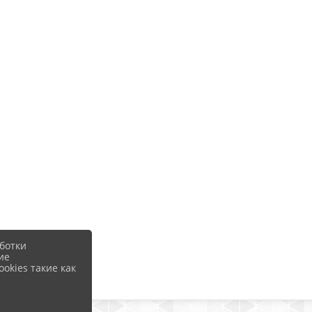
ботки
ие
okies такие как