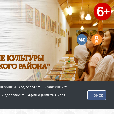
Е КУЛЬТУРЫ
КОГО РАЙОНА"
ш общий "Код героя"
Коллекции
Поиск
 и здоровье
Афиша (купить билет)