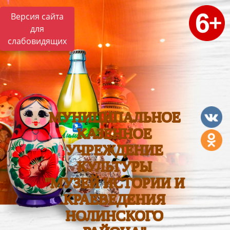
Версия сайта
для
слабовидящих
МУНИЦИПАЛЬНОЕ
КАЗЕННОЕ
УЧРЕЖДЕНИЕ
КУЛЬТУРЫ
"МУЗЕЙ ИСТОРИИ И
КРАЕВЕДЕНИЯ
НОЛИНСКОГО