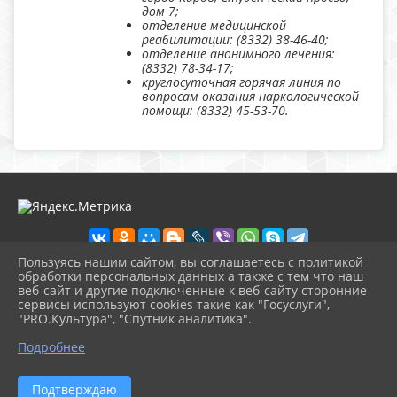
дом 7;
отделение медицинской
реабилитации: (8332) 38-46-40;
отделение анонимного лечения:
(8332) 78-34-17;
круглосуточная горячая линия по
вопросам оказания наркологической
помощи: (8332) 45-53-70.
Пользуясь нашим сайтом, вы соглашаетесь с политикой
обработки персональных данных а также с тем что наш
веб-сайт и другие подключенные к веб-сайту сторонние
2026 г. nolinsk-museum.ru
сервисы используют cookies такие как "Госуслуги",
Вход
"PRO.Культура", "Спутник аналитика".
Карта сайта
^
Политика обработки персональных данных
Подробнее
Сделано на KubCMS
Разработка и поддержка
Подтверждаю