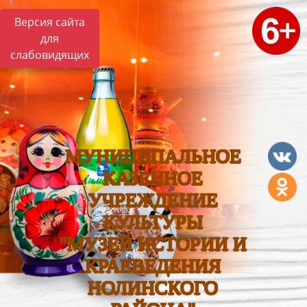
Версия сайта
для
слабовидящих
МУНИЦИПАЛЬНОЕ
КАЗЕННОЕ
УЧРЕЖДЕНИЕ
КУЛЬТУРЫ
"МУЗЕЙ ИСТОРИИ И
КРАЕВЕДЕНИЯ
НОЛИНСКОГО