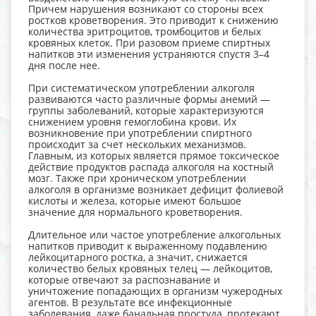
Причем нарушения возникают со стороны всех
ростков кроветворения. Это приводит к снижению
количества эритроцитов, тромбоцитов и белых
кровяных клеток. При разовом приеме спиртных
напитков эти изменения устраняются спустя 3–4
дня после нее.
При систематическом употреблении алкоголя
развиваются часто различные формы анемий —
группы заболеваний, которые характеризуются
снижением уровня гемоглобина крови. Их
возникновение при употреблении спиртного
происходит за счет нескольких механизмов.
Главным, из которых является прямое токсическое
действие продуктов распада алкоголя на костный
мозг. Также при хроническом употреблении
алкоголя в организме возникает дефицит фолиевой
кислоты и железа, которые имеют большое
значение для нормального кроветворения.
Длительное или частое употребление алкогольных
напитков приводит к выраженному подавлению
лейкоцитарного ростка, а значит, снижается
количество белых кровяных телец — лейкоцитов,
которые отвечают за распознавание и
уничтожение попадающих в организм чужеродных
агентов. В результате все инфекционные
заболевания, даже банальная простуда, протекают