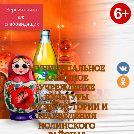
Версия сайта
для
слабовидящих
МУНИЦИПАЛЬНОЕ
КАЗЕННОЕ
УЧРЕЖДЕНИЕ
КУЛЬТУРЫ
"МУЗЕЙ ИСТОРИИ И
КРАЕВЕДЕНИЯ
НОЛИНСКОГО