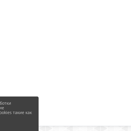
ботки
ие
okies такие как