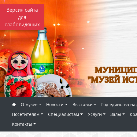
Версия сайта
для
слабовидящих
МУНИЦИП
"МУЗЕЙ ИС
О музее
Новости
Выставки
Год единства на
Посетителям
Специалистам
Услуги
Залы
Кр
Контакты