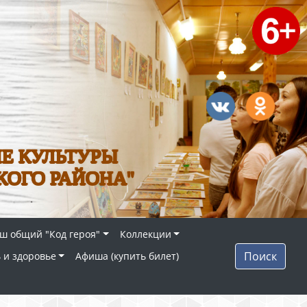
Е КУЛЬТУРЫ
КОГО РАЙОНА"
ш общий "Код героя"
Коллекции
Поиск
 и здоровье
Афиша (купить билет)