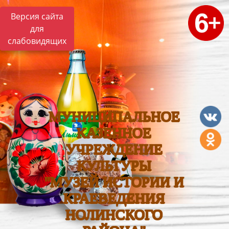
Версия сайта
для
слабовидящих
МУНИЦИПАЛЬНОЕ
КАЗЕННОЕ
УЧРЕЖДЕНИЕ
КУЛЬТУРЫ
"МУЗЕЙ ИСТОРИИ И
КРАЕВЕДЕНИЯ
НОЛИНСКОГО